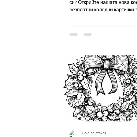
си? Открийте нашата нова ко
безплатни коледни картички з
година. Високо качество, уни
дизайни и топли пожелания з
Коледа на едно място.
Pojelaniazavas