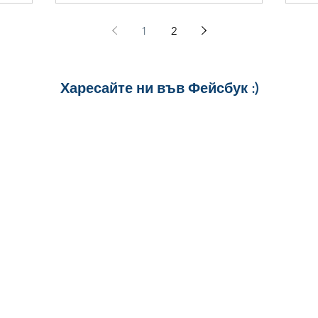
1
2
Харесайте ни
във Фейсбук :)
за още много
картички и весел
и постове
!
БЛАГОДАРИМ!