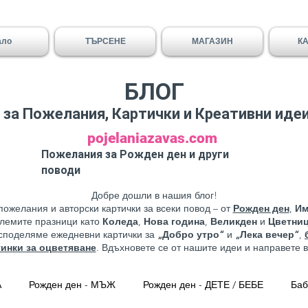
ало
ТЪРСЕНЕ
МАГАЗИН
К
БЛОГ
за Пожелания, Картички и Креативни иде
pojelaniazavas.com
Пожелания за Рожден ден и други
поводи
Добре дошли в нашия блог!
пожелания и авторски картички за всеки повод – от
Рожден ден
,
Им
олемите празници като
Коледа
,
Нова година
,
Великден
и
Цветни
 споделяме ежедневни картички за
„Добро утро“
и
„Лека вечер“
,
тинки за оцветяване
. Вдъхновете се от нашите идеи и направете 
А
Рожден ден - МЪЖ
Рожден ден - ДЕТЕ / БЕБЕ
Баб