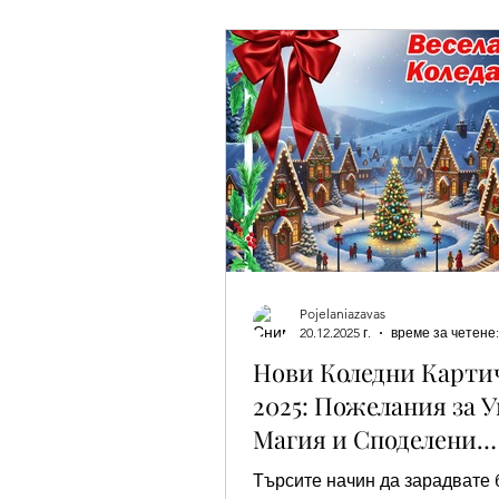
Добро утро
Лека вечер
Имен ден - Вивиан/а
Имен д
Имен ден - Божидар, Дарина, На
Pojelaniazavas
Благовещение
Имен ден - Г
20.12.2025 г.
време за четене:
Нови Коледни Карти
2025: Пожелания за У
Имен ден - Страхил
Имен де
Магия и Споделени
Моменти
Търсите начин да зарадвате 