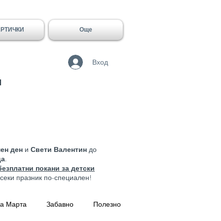
АРТИЧКИ
Още
Вход
и
ен ден
и
Свети Валентин
до
ца
.
безплатни
покани за детски
всеки празник по-специален!
а Марта
Забавно
Полезно