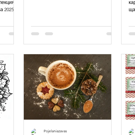
лекция от
ка
а 2025
ща
кални
а Весела
Pojelaniazavas