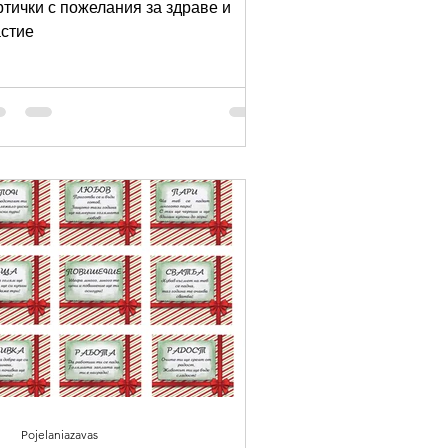
ртички с пожелания за здраве и
стие
Pojelaniazavas