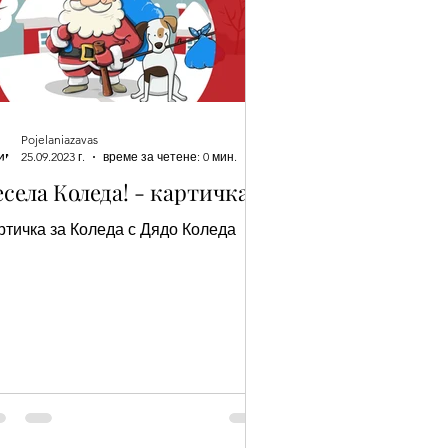
Pojelaniazavas
25.09.2023 г.
време за четене: 0 мин.
есела Коледа! - картичка
Картичка за Коледа с Дядо Коледа