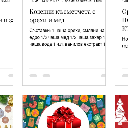
 0 мин.
14.10.2023 г.
време за четене: 1 мин.
Коледни късметчета с
О
 и за
орехи и мед
Н
К
Съставки: 1 чаша орехи, смляни на
едро 1/2 чаша мед 1/2 чаша захар 1/4
Но
чаша вода 1 ч.л. ванилов екстракт 1/2
го
чаша брашно 1/2 чаша краве...