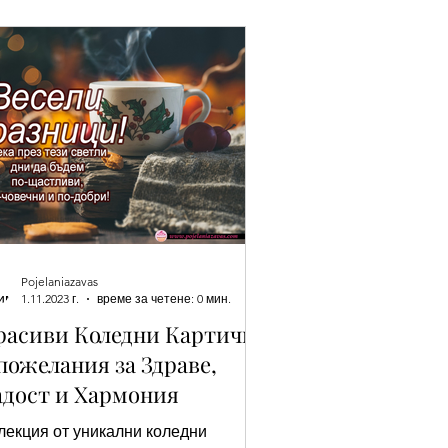
Красимир - Имен ден
о
Имен ден - Захари
Pojelaniazavas
 ден - Аврам
1.11.2023 г.
време за четене: 0 мин.
расиви Коледни Картички
 пожелания за Здраве,
а
адост и Хармония
лекция от уникални коледни