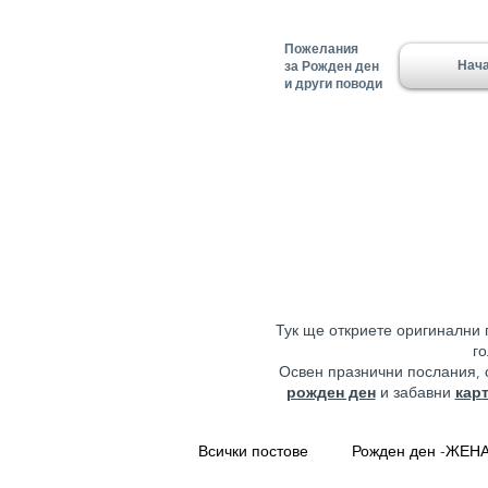
Пожелания
Нач
за Рожден ден
и други поводи
Тук ще откриете оригинални 
г
Освен празнични послания,
рожден ден
и забавни
кар
Всички постове
Рожден ден -ЖЕН