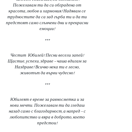
Пожелавам ти да си обградена от
красота, любов и хармония! Надявам се
трудностите да са зад гърба ти и да ти
предстоят само слънчеви дни и прекрасни
емоции!
***
Честит Юбилей! Песни весели запей!
Щастие, успехи, здраве – чаша вдигам за
Наздраве! Всичко нека ти е лесно,
животът да върви чудесно!
***
Юбилеят е време за равносметка и за
нови мечти. Пожелавам ти да гледаш
назад само с благодарност, а напред – с
любопитство и вяра в доброто, което
предстои!