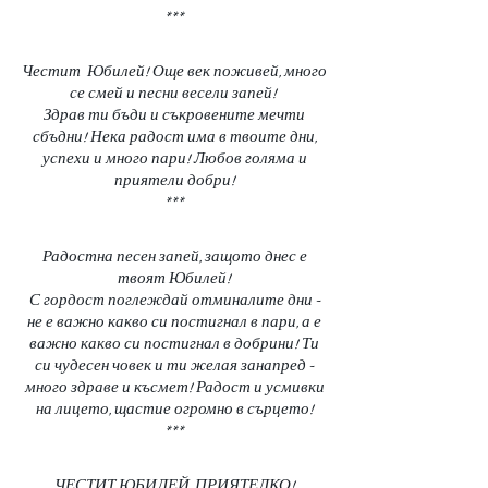
***
Честит Юбилей! Още век поживей, много
се смей и песни весели запей!
Здрав ти бъди и съкровените мечти
сбъдни! Нека радост има в твоите дни,
успехи и много пари! Любов голяма и
приятели добри!
***
Радостна песен запей, защото днес е
твоят Юбилей!
С гордост поглеждай отминалите дни -
не е важно какво си постигнал в пари, а е
важно какво си постигнал в добрини! Ти
си чудесен човек и ти желая занапред -
много здраве и късмет! Радост и усмивки
на лицето, щастие огромно в сърцето!
***
ЧЕСТИТ ЮБИЛЕЙ, ПРИЯТЕЛКО!