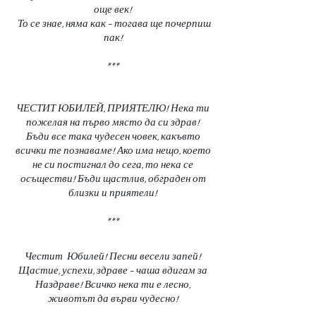
още век!
То се знае, няма как – тогава ще почерпиш
пак!
***
ЧЕСТИТ ЮБИЛЕЙ, ПРИЯТЕЛЮ! Нека ти
пожелая на първо място да си здрав!
Бъди все така чудесен човек, какъвто
всички те познаваме! Ако има нещо, което
не си постигнал до сега, то нека се
осъществи! Бъди щастлив, обграден от
близки и приятели!
***
Честит Юбилей! Песни весели запей!
Щастие, успехи, здраве – чаша вдигам за
Наздраве! Всичко нека ти е лесно,
животът да върви чудесно!