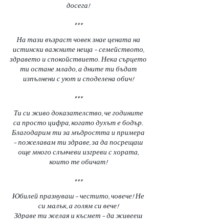
досега!
***
На тази възраст човек знае цената на
истински важните неща – семейството,
здравето и спокойствието. Нека сърцето
ти остане младо, а дните ти бъдат
изпълнени с уют и споделена обич!
***
Ти си живо доказателство, че годините
са просто цифра, когато духът е бодър.
Благодарим ти за мъдростта и примера
– пожелавам ти здраве, за да посрещаш
още много слънчеви изгреви с хората,
които те обичат!
***
Юбилей празнуваш – честито, човече! Не
си малък, а голям си вече!
Здраве ти желая и късмет – да живееш