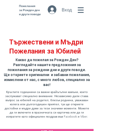
Пожелания
Вход
за Рожден ден
и други поводи
Тържествени и Мъдри
Пожелания за Юбилей
Какво да пожелая за Рожден Ден?
Разгледайте нашите предложения за
пожелания за рождени дни и други поводи.
Ще откриете оригинални и забавни пожелания,
измислени от нас, с много любов, специално за
вас!
Кръглите годишнини са важни крайъгълни камъни, които
заслужават специално внимание. Независимо дали става
въпрос за юбилей на родител, близък роднина, уважаван
колега или дългогодишен приятел, тук ще откриете
достойни и мъдри думи за тези значими моменти. Можете
да ги включите в празничната си картичка или да ги
изпратите като официален поздрав във Facebook и Viber.