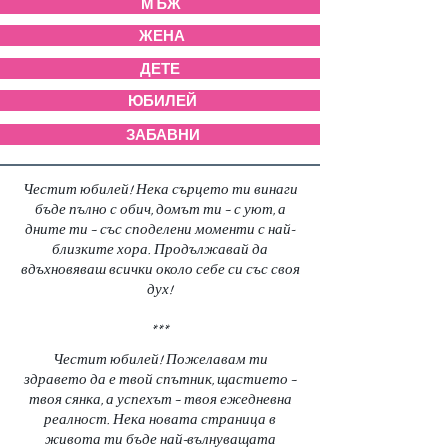
МЪЖ
ЖЕНА
ДЕТЕ
ЮБИЛЕЙ
ЗАБАВНИ
Честит юбилей! Нека сърцето ти винаги
бъде пълно с обич, домът ти – с уют, а
дните ти – със споделени моменти с най-
близките хора. Продължавай да
вдъхновяваш всички около себе си със своя
дух!
***
Честит юбилей! Пожелавам ти
здравето да е твой спътник, щастието –
твоя сянка, а успехът – твоя ежедневна
реалност. Нека новата страница в
живота ти бъде най-вълнуващата