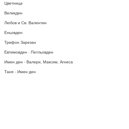
Цветница
Великден
Любов и Св. Валентин
Еньовден
Трифон Зарезан
Евтимовден - Петльовден
Имен ден - Валери, Максим, Агнеса
Таня - Имен ден
Ивановден
Антоновден
Атанасовден
Политика за поверителност
Политиката за употреба на
Богоявление / Йордановден
„бисквитки“
Аксения, Ксения, Оксана - Имен ден
В Пожелания за Рожден ден и други поводи ще намерите
Картички за Рожден ден, Имен ден, Коледа, Нова година,