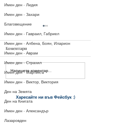
Имен ден - Лидия
Имен ден - Захари
Благовещение
Имен ден - Гавраил, Габриел
Имен ден - Албена, Боян, Иларион
Коментари
Имен ден - Аврам
Имен ден - Страхил
Напишете коментар...
Коледни Рисунки за
Красиви Колед
Имен ден - Мартин/а
Оцветяване
Картички с по
Имен ден - Виктор, Виктория
за Здраве, Радо
Хармония
Ден на Земята
Харесайте ни
във Фейсбук :)
Ден на Книгата
за още много
картички и весел
и
постове
!
Имен ден - Александър
БЛАГОДАРИМ!
Лазаровден