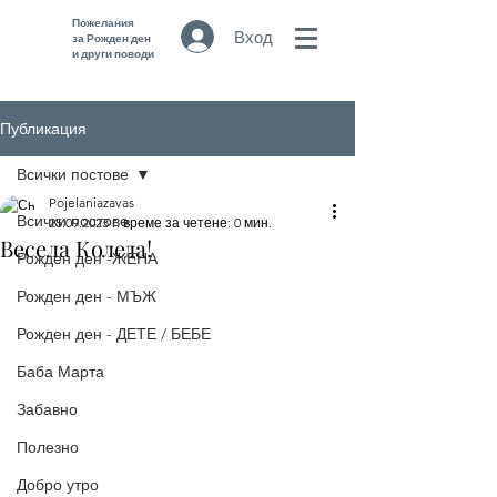
Пожелания
Вход
за Рожден ден
и други поводи
Публикация
Всички постове
Pojelaniazavas
Всички постове
25.09.2023 г.
време за четене: 0 мин.
Весела Коледа!
Рожден ден -ЖЕНА
Рожден ден - МЪЖ
Рожден ден - ДЕТЕ / БЕБЕ
Баба Марта
Забавно
Полезно
Добро утро