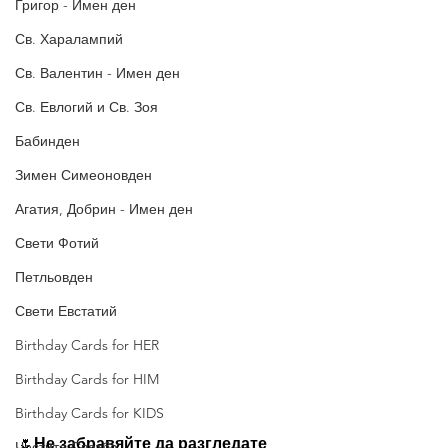
Григор - Имен ден
Св. Харалампий
Св. Валентин - Имен ден
Св. Евлогий и Св. Зоя
Бабинден
Зимен Симеоновден
Агатия, Добрин - Имен ден
Свети Фотий
Петльовден
Свети Евстатий
Birthday Cards for HER
Birthday Cards for HIM
Birthday Cards for KIDS
🌷
Не забравяйте да разгледате 
Честита Сватба