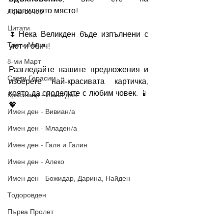
правилното място! 
Лека вечер
Цитати
🌷Нека Великден бъде изпълнени с 
Трети Март
уют и обич! 
8-ми Март
Разгледайте нашите предложения и 
Свети Герасим
изберете най-красивата картичка, 
която да споделите с любим човек. 📱
Красимир - Имен ден
💖
Имен ден - Вивиан/а
Имен ден - Младен/а
Имен ден - Галя и Галин
Имен ден - Алеко
Имен ден - Божидар, Дарина, Найден
Тодоровден
Първа Пролет