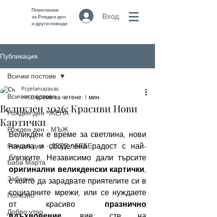
Пожелания
Вход
за Рожден ден
и други поводи
Публикация
Всички постове
Pojelaniazavas
Всички постове
19.03
време за четене: 1 мин.
Великден 2026: Красиви Нови
Рожден ден -ЖЕНА
Картички
Рожден ден - МЪЖ
Великден е време за светлина, нови 
Рожден ден - ДЕТЕ / БЕБЕ
начала и споделена радост с най-
близките. Независимо дали търсите 
Баба Марта
оригинални великденски картички
, 
Забавно
с които да зарадвате приятелите си в 
социалните мрежи, или се нуждаете 
Полезно
от красиво 
празнично 
Добро утро
вдъхновение
, вие сте на 