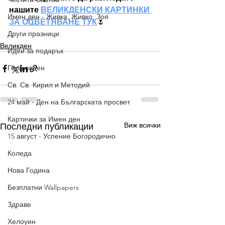
нашите 
ВЕЛИКДЕНСКИ КАРТИНКИ 
Имен ден - Живка, Живко, Зоя
ЗА ОЦВЕТЯВАНЕ ТУК
🌷
Други празници
Великден
Идеи за подарък
Гергьовден
Св. Св. Кирил и Методий
24 май - Ден на Българската просвет
Картички за Имен ден
Виж всички
Последни публикации
15 август - Успение Богородично
Коледа
Нова Година
Безплатни Wallpapers
Здраве
Хелоуин