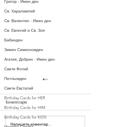
Григор - Имен ден
Св. Харалампий
Св. Валентин - Имен ден
Св. Евлогий и Св. Зоя
Бабинден
Зимен Симеоновден
Агатия, Добрин - Имен ден
Свети Фотий
Петльовден
Свети Евстатий
Birthday Cards for HER
Коментари
Birthday Cards for HIM
Birthday Cards for KIDS
Напишете коментар...
Великден 2026:
Църковни Карт
Честита Сватба