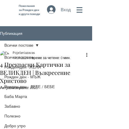
Пожелания
Вход
за Рожден ден
и други поводи
Публикация
Всички постове
Pojelaniazavas
Всички постове
17.04.2024 г.
време за четене: 0 мин.
4 Прекрасни Картички за
Рожден ден -ЖЕНА
ВЕЛИКДЕН | Възкресение
Рожден ден - МЪЖ
Христово
Рожден ден - ДЕТЕ / БЕБЕ
Актуализирано:
7.03
Баба Марта
Забавно
Полезно
Добро утро