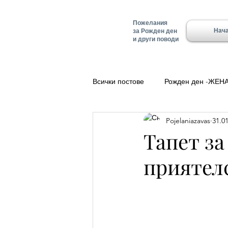
Пожелания
Нач
за Рожден ден
и други поводи
Всички постове
Рожден ден -ЖЕН
Pojelaniazavas
31.01
Полезно
Добро утро
Ле
Тапет за
приятел
Красимир - Имен ден
Имен д
Имен ден - Алеко
Имен ден 