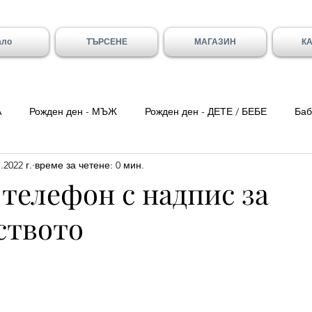
ало
ТЪРСЕНЕ
МАГАЗИН
К
А
Рожден ден - МЪЖ
Рожден ден - ДЕТЕ / БЕБЕ
Баб
.2022 г.
време за четене: 0 мин.
ка вечер
Цитати
Трети Март
8-ми Март
Свети
 телефон с надпис за
ството
ен - Вивиан/а
Имен ден - Младен/а
Имен ден - Галя и 
- Божидар, Дарина, Найден
Тодоровден
Първа Пролет