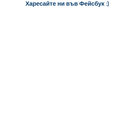
Харесайте ни
във Фейсбук :)
за още много
картички и весел
и постове
!
БЛАГОДАРИМ!