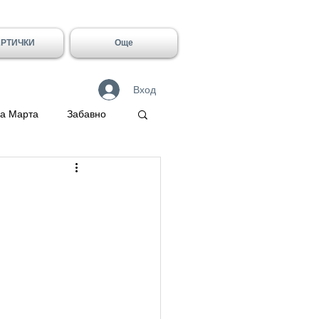
АРТИЧКИ
Още
Вход
а Марта
Забавно
 Герасим
Галин
Имен ден - Лидия