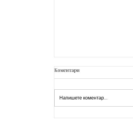
Коментари
Напишете коментар...
Тапет за телефон - кученце