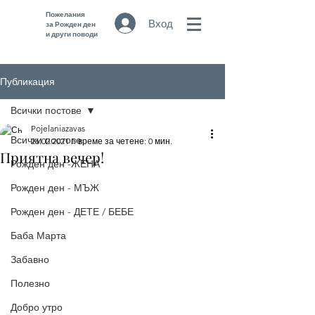
Пожелания
Вход
за Рожден ден
и други поводи
Публикация
Всички постове
Pojelaniazavas
Всички постове
26.02.2021 г.
време за четене: 0 мин.
Приятна вечер!
Рожден ден -ЖЕНА
Рожден ден - МЪЖ
Рожден ден - ДЕТЕ / БЕБЕ
Баба Марта
Забавно
Полезно
Добро утро