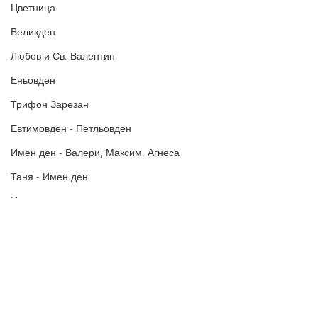
Цветница
Великден
Любов и Св. Валентин
Еньовден
Трифон Зарезан
Евтимовден - Петльовден
Имен ден - Валери, Максим, Агнеса
Таня - Имен ден
Ивановден
Антоновден
Атанасовден
Политика за поверителност
Богоявление / Йордановден
Политиката за употреба на
„бисквитки“
Аксения, Ксения, Оксана - Имен ден
В Пожелания за Рожден ден и други поводи ще намерите