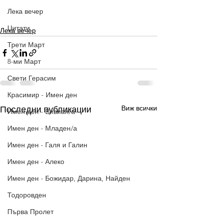
Лека вечер
Цитати
Лека вечер
Трети Март
8-ми Март
Свети Герасим
Красимир - Имен ден
Виж всички
Последни публикации
Имен ден - Вивиан/а
Имен ден - Младен/а
Имен ден - Галя и Галин
Имен ден - Алеко
Имен ден - Божидар, Дарина, Найден
Тодоровден
Първа Пролет