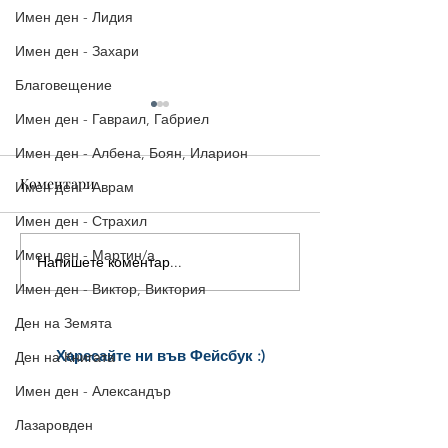
Имен ден - Лидия
Имен ден - Захари
Благовещение
Имен ден - Гавраил, Габриел
Имен ден - Албена, Боян, Иларион
Коментари
Имен ден - Аврам
Имен ден - Страхил
Картичка за Ле
Имен ден - Мартин/а
Напишете коментар...
Картичка "Лека вечер,
приятели!"
Имен ден - Виктор, Виктория
Ден на Земята
Харесайте ни
във Фейсбук :)
Ден на Книгата
за още много
картички и весел
и
Имен ден - Александър
постове
!
БЛАГОДАРИМ!
Лазаровден