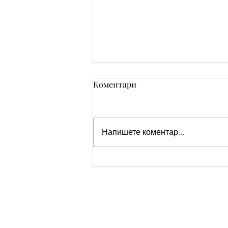
Коментари
Напишете коментар...
Лека и спокойна вечер!
Наздраве!