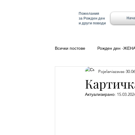
Пожелания
Нач
за Рожден ден
и други поводи
Всички постове
Рожден ден -ЖЕН
Pojelaniazavas
30.06
Полезно
Добро утро
Ле
Картичка
Актуализирано:
15.03.2024
Красимир - Имен ден
Имен д
Имен ден - Алеко
Имен ден 