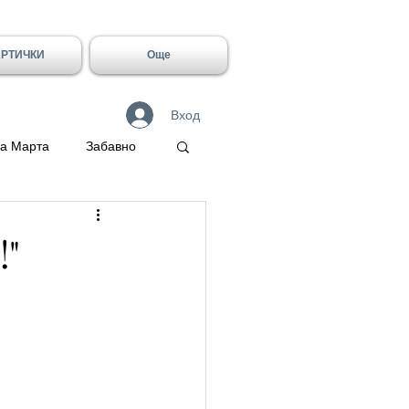
АРТИЧКИ
Още
Вход
а Марта
Забавно
 Герасим
!"
Галин
Имен ден - Лидия