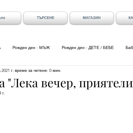
ало
ТЪРСЕНЕ
МАГАЗИН
К
А
Рожден ден - МЪЖ
Рожден ден - ДЕТЕ / БЕБЕ
Баб
.2021 г.
време за четене: 0 мин.
ка вечер
Цитати
Трети Март
8-ми Март
Свети
 "Лека вечер, приятели
 г.
ен - Вивиан/а
Имен ден - Младен/а
Имен ден - Галя и 
- Божидар, Дарина, Найден
Тодоровден
Първа Пролет