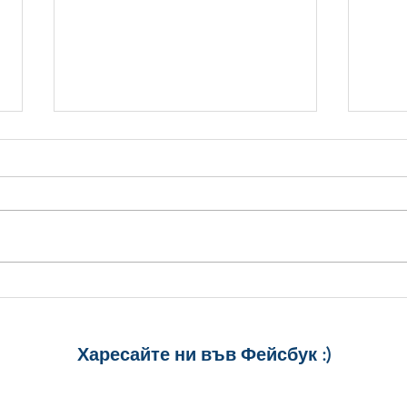
Картичка за Лека Нощ
Карт
Спок
Харесайте ни
във Фейсбук :)
за още много
картички и весел
и постове
!
БЛАГОДАРИМ!