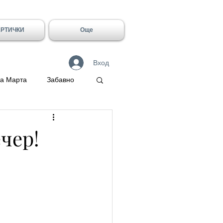
АРТИЧКИ
Още
Вход
а Марта
Забавно
 Герасим
чер!
Галин
Имен ден - Лидия