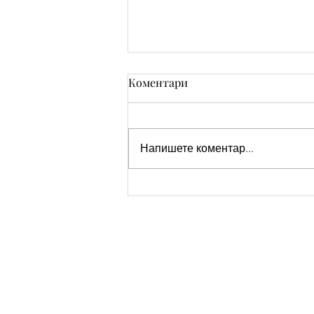
Коментари
Напишете коментар...
Лека и спокойна вечер!
Наздраве!