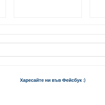
Карт
Картичка "Лека вечер,
приятели!"
Харесайте ни
във Фейсбук :)
за още много
картички и весел
и постове
!
БЛАГОДАРИМ!