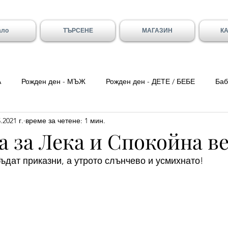
ало
ТЪРСЕНЕ
МАГАЗИН
К
А
Рожден ден - МЪЖ
Рожден ден - ДЕТЕ / БЕБЕ
Баб
.2021 г.
време за четене: 1 мин.
ка вечер
Цитати
Трети Март
8-ми Март
Свети
 за Лека и Спокойна ве
ъдат приказни, а утрото слънчево и усмихнато! 
ен - Вивиан/а
Имен ден - Младен/а
Имен ден - Галя и 
- Божидар, Дарина, Найден
Тодоровден
Първа Пролет