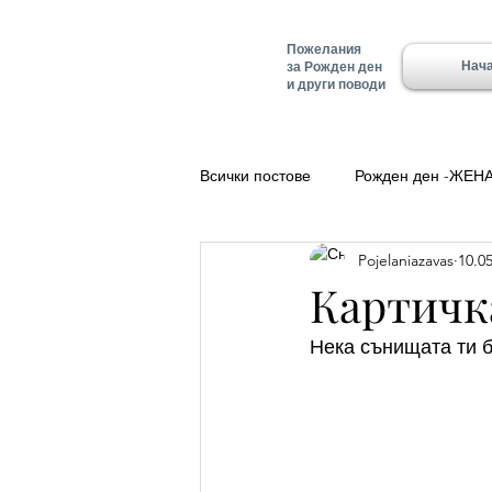
Пожелания
Нач
за Рожден ден
и други поводи
Всички постове
Рожден ден -ЖЕН
Pojelaniazavas
10.05
Полезно
Добро утро
Ле
Картичка
Нека сънищата ти б
Красимир - Имен ден
Имен д
Имен ден - Алеко
Имен ден 