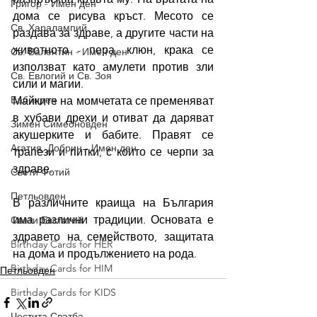
Григор - Имен ден
дома се рисува кръст. Месото се 
Св. Харалампий
раздава за здраве, а другите части на 
животното - пера, клюн, крака се 
Св. Валентин - Имен ден
използват като амулети против зли 
Св. Евлогий и Св. Зоя
сили и магии. 
Бабинден
Майките на момчетата се пременяват 
в хубави дрехи и отиват да даряват 
Зимен Симеоновден
акушерките и бабите. Правят се 
Агатия, Добрин - Имен ден
трапези и питки, с които се черпи за 
здраве. 
Свети Фотий
Петльовден
В различните краища на България 
има различни традиции. Основата е 
Свети Евстатий
здравето на семейството, защитата 
Birthday Cards for HER
на дома и продължението на рода.
Birthday Cards for HIM
Петльовден
Birthday Cards for KIDS
Честита Сватба