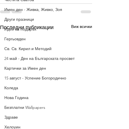
Имен ден - Живка, Живко, Зоя
Други празници
Виж всички
Последни публикации
Идеи за подарък
Гергьовден
Св. Св. Кирил и Методий
24 май - Ден на Българската просвет
Картички за Имен ден
15 август - Успение Богородично
Коледа
Нова Година
Безплатни Wallpapers
Здраве
Хелоуин