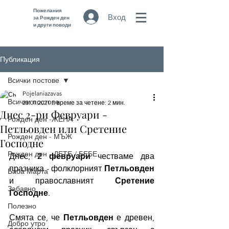
Пожелания
Вход
за Рожден ден
и други поводи
Публикация
Всички постове
Pojelaniazavas
Всички постове
28.01.2021 г.
време за четене: 2 мин.
Днес 2-ри Февруари -
Рожден ден -ЖЕНА
Петльовден или Сретение
Рожден ден - МЪЖ
Господне
Рожден ден - ДЕТЕ / БЕБЕ
Днес, 
2 февруари
 честваме два 
празника - фолклорният 
Петльовден
Баба Марта
и православният 
Сретение 
Забавно
Господне
. 
Полезно
Смята се, че 
Петльовден
 е древен, 
Добро утро