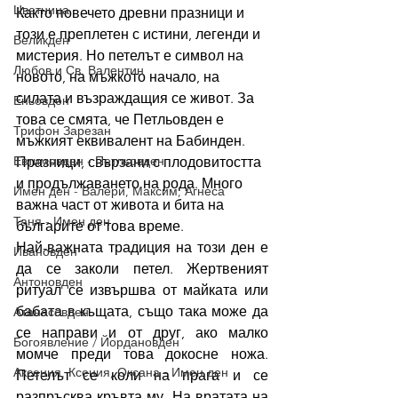
Цветница
Както повечето древни празници и 
този е преплетен с истини, легенди и 
Великден
мистерия. Но петелът е символ на 
Любов и Св. Валентин
новото, на мъжкото начало, на 
силата и възраждащия се живот. За 
Еньовден
това се смята, че Петльовден е 
Трифон Зарезан
мъжкият еквивалент на Бабинден. 
Евтимовден - Петльовден
Празници, свързани с плодовитостта 
и продължаването на рода. Много 
Имен ден - Валери, Максим, Агнеса
важна част от живота и бита на 
Таня - Имен ден
българите от това време. 
Най-важната традиция на този ден е 
Ивановден
да се заколи петел. Жертвеният 
Антоновден
ритуал се извършва от майката или 
бабата в къщата, също така може да 
Атанасовден
се направи и от друг, ако малко 
Богоявление / Йордановден
момче преди това докосне ножа. 
Аксения, Ксения, Оксана - Имен ден
Петелът се коли на прага и се 
разпръсква кръвта му. На вратата на 