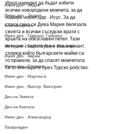
Ирод наредил да бъдат избити 
Имен ден - Лидия
всички новородени момчета, за да 
Имен ден - Захари
намери новия цар - Исус. За да 
спаси сина си Дева Мария белязала 
Благовещение
своята и всички съседски врати с 
Имен ден - Гавраил, Габриел
кръвта на обезглавен петел. Тази 
Имен ден - Албена, Боян, Иларион
история съществува и във вариант, 
според който българските майки са 
Имен ден - Аврам
го правили, за да спасят момчетата 
Имен ден - Страхил
си от еничарите през Турско робство.
Имен ден - Мартин/а
Имен ден - Виктор, Виктория
Ден на Земята
Ден на Книгата
Имен ден - Александър
Лазаровден