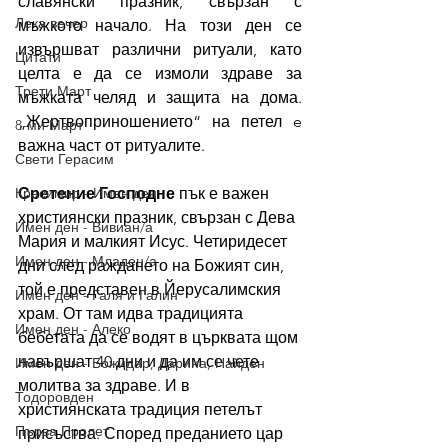
славянски празник, свързан с 
Лека вечер
мъжкото начало. На този ден се 
извършват различни ритуали, като 
Цитати
целта е да се измоли здраве за 
Трети Март
мъжката челяд и защита на дома. 
„Жертвоприношението“ на петел e 
8-ми Март
важна част от ритуалите. 
Свети Герасим
Красимир - Имен ден
Сретение Господне
 пък е важен 
християнски празник, свързан с Дева 
Имен ден - Вивиан/а
Мария и малкият Исус. Четиридесет 
Имен ден - Младен/а
дни след раждането на Божият син, 
той е представен в Йерусалимския 
Имен ден - Галя и Галин
храм. От там идва традицията 
Имен ден - Алеко
бебетата да се водят в църквата щом 
навършат 40 дни и да им се чете 
Имен ден - Божидар, Дарина, Найден
молитва за здраве. И в 
Тодоровден
християнската традиция петелът 
Първа Пролет
присъства. Според преданието цар 