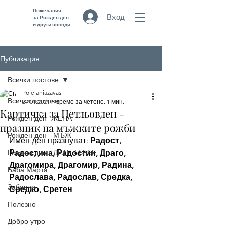
Пожелания
Вход
за Рожден ден
и други поводи
Публикация
Всички постове
Pojelaniazavas
Всички постове
27.01.2021 г.
време за четене: 1 мин.
Картичка за Петльовден -
Рожден ден -ЖЕНА
празник на мъжките рожби
Рожден ден - МЪЖ
Имен ден празнуват: 
Радост, 
Рожден ден - ДЕТЕ / БЕБЕ
Радостина, Радостин, Драго, 
Драгомира, Драгомир, Радина, 
Баба Марта
Радослава, Радослав, Средка, 
Забавно
Средко, Сретен 
Полезно
Добро утро