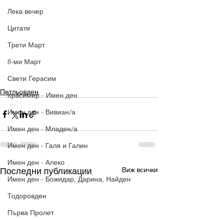
Лека вечер
Цитати
Трети Март
8-ми Март
Свети Герасим
Петльовден
Красимир - Имен ден
Имен ден - Вивиан/а
Имен ден - Младен/а
Имен ден - Галя и Галин
Имен ден - Алеко
Виж всички
Последни публикации
Имен ден - Божидар, Дарина, Найден
Тодоровден
Първа Пролет