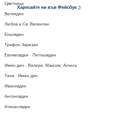
Днес 2-ри Февруари -
Цветница
Харесайте ни
във Фейсбук :)
Петльовден или Сретение
Великден
за още много
картички и весел
и
Господне
постове
!
Любов и Св. Валентин
БЛАГОДАРИМ!
Еньовден
Трифон Зарезан
Евтимовден - Петльовден
Имен ден - Валери, Максим, Агнеса
Таня - Имен ден
Ивановден
Антоновден
Атанасовден
Богоявление / Йордановден
Аксения, Ксения, Оксана - Имен ден