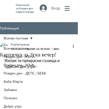
Пожелания
Вход
за Рожден ден
и други поводи
Публикация
Всички постове
Pojelaniazavas
Всички постове
10.05.2021 г.
време за четене: 1 мин.
Картичка за Лека вечер!
Рожден ден -ЖЕНА
Желая ти прекрасни сънища и 
Рожден ден - МЪЖ
чудесен ден утре! 
Рожден ден - ДЕТЕ / БЕБЕ
Баба Марта
Забавно
Полезно
Добро утро