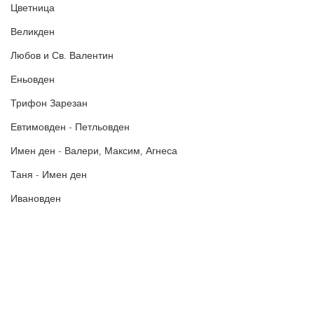
Цветница
Великден
Любов и Св. Валентин
Еньовден
Трифон Зарезан
Евтимовден - Петльовден
Имен ден - Валери, Максим, Агнеса
Таня - Имен ден
Ивановден
Антоновден
Атанасовден
Богоявление / Йордановден
Политика за поверителност
Политиката за употреба на
Аксения, Ксения, Оксана - Имен ден
„бисквитки“