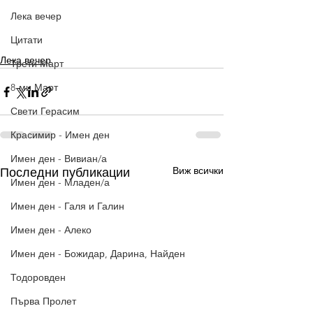
Лека вечер
Цитати
Лека вечер
Трети Март
8-ми Март
Свети Герасим
Красимир - Имен ден
Имен ден - Вивиан/а
Виж всички
Последни публикации
Имен ден - Младен/а
Имен ден - Галя и Галин
Имен ден - Алеко
Имен ден - Божидар, Дарина, Найден
Тодоровден
Първа Пролет