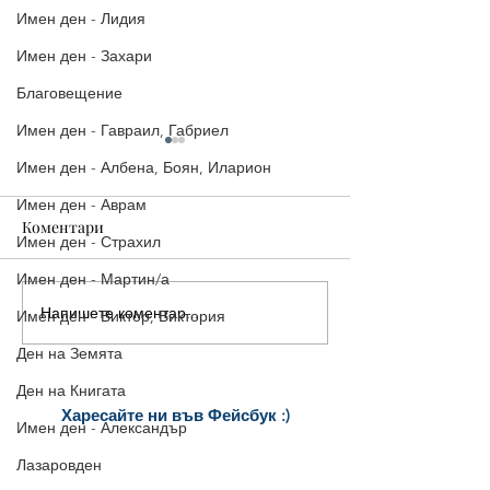
Имен ден - Лидия
Имен ден - Захари
Благовещение
Имен ден - Гавраил, Габриел
Имен ден - Албена, Боян, Иларион
Имен ден - Аврам
Коментари
Имен ден - Страхил
Имен ден - Мартин/а
Картичка за Ле
Напишете коментар...
Картичка "Лека вечер,
Имен ден - Виктор, Виктория
приятели!"
Ден на Земята
Ден на Книгата
Харесайте ни
във Фейсбук :)
Имен ден - Александър
за още много
картички и весел
и
постове
!
Лазаровден
БЛАГОДАРИМ!