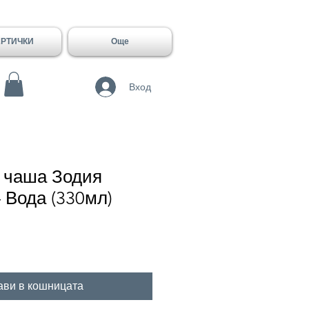
АРТИЧКИ
Още
Вход
 чаша Зодия
 Вода (330мл)
ави в кошницата