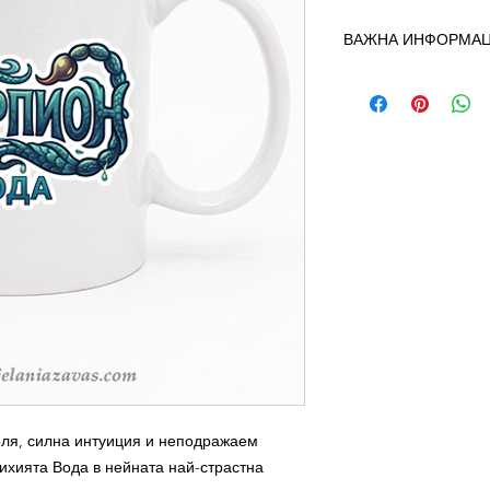
ВАЖНА ИНФОРМАЦИ
🚚 Цената на доста
сума и се заплаща 
тарифите на
Еконт
.
💶 Цени за доставк
📦До офис на Ек
🏠До Ваш адрес (
📅 Срок на доставк
🧾 При получаване н
запазете издадена
паричен превод.
Т
и е Вашето доказате
оля, силна интуиция и неподражаем
тихията Вода в нейната най-страстна