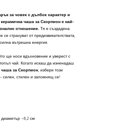
рък за човек с дълбок характер и
 керамична чаша за Скорпион е най-
сонално отношение.
Тя е създадена
е се страхуват от предизвикателствата,
силна вътрешна енергия.
йто ще носи вдъхновение и уверест с
топъл чай. Когато искаш да изненадаш
а
чаша за Скорпион
, избери този
– силен, стилен и запомнящ се!
:
/ диаметър ~8,2 см