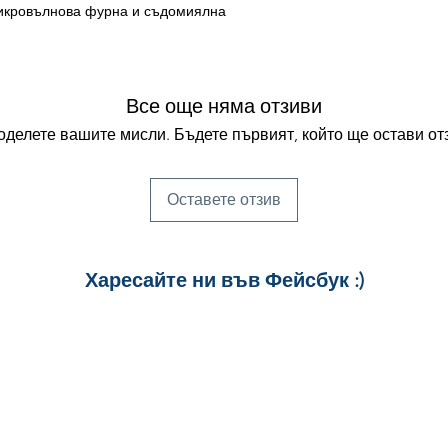
икровълнова фурна и съдомиялна
Все още няма отзиви
делете вашите мисли. Бъдете първият, който ще остави от
Оставете отзив
Харесайте ни
във Фейсбук :)
за още много
картички и весел
и постове
!
БЛАГОДАРИМ!