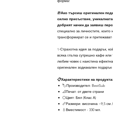
форма!
🎁
Ако търсиш оригинален пода
силно присъствие, уникалната
добрият начин да заявиш пер
специално за личностите, които н
трансформират се и притежават 
✨Страхотна идея за подарък, ко
всяка глътка сутрешно кафе или 
любим човек с наистина ефектн
оригинален зодиакален подарък 
📋Характеристики на продукта
🏷️Производител: BestSub
📐Печат: от двете страни
⚪Цвят: Бял (Клас А)
📏Размери: височина ~9,5 см 
💧Вместимост - 330 мл.