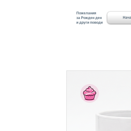
Пожелания
Нач
за Рожден ден
и други поводи