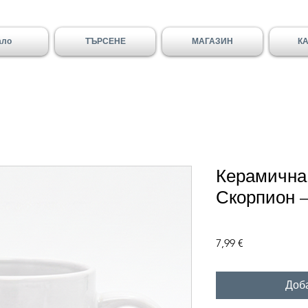
ало
ТЪРСЕНЕ
МАГАЗИН
К
Керамична
Скорпион –
Цена
7,99 €
Доб