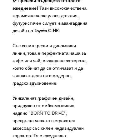
✨ Пренеси бъдещето в твоето
ежедневие!
Тази висококачествена
керамична чаша улавя дръзкия,
футуристичен силует и авангардния
дизайн на
Toyota C-HR.
Със своите резки и динамични
линии, това е перфектната чаша за
кафе или чай, създадена за хората,
които обичат да се отличават и да
започват деня си с модерно,
градско вдъхновение.
Уникалният графичен дизайн,
придружен от емблематичния
надпис "BORN TO DRIVE",
превръща чашата в страхотен
аксесоар със силен индивидуален
характер. Тя е ежедневно