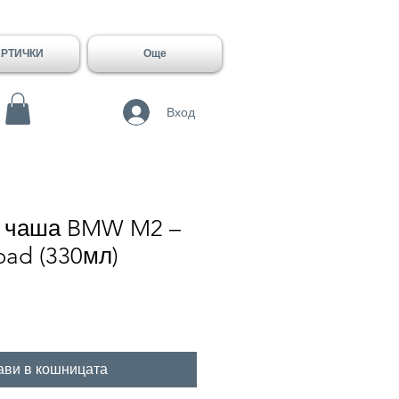
АРТИЧКИ
Още
Вход
 чаша BMW M2 –
ad (330мл)
ави в кошницата