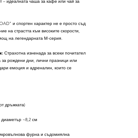
 – идеалната чаша за кафе или чай за
AD" и спортен характер не е просто съд
ние на страстта към високите скорости,
мощ на легендарната М-серия.
к:
Страхотна изненада за всеки почитател
 за рождени дни, лични празници или
дари емоция и адреналин, които се
:
от дръжката)
/ диаметър ~8,2 см
икровълнова фурна и съдомиялна