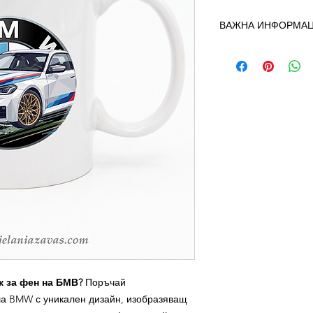
ВАЖНА ИНФОРМАЦИ
🚚 Цената на доста
сума и се заплаща 
тарифите на
Еконт
.
💶 Цени за доставк
📦До офис на Ек
🏠До Ваш адрес (
📅 Срок на доставк
🧾 При получаване н
запазете издадена
паричен превод.
Т
и е Вашето доказате
 за фен на БМВ?
Поръчай
ша BMW с уникален дизайн, изобразяващ