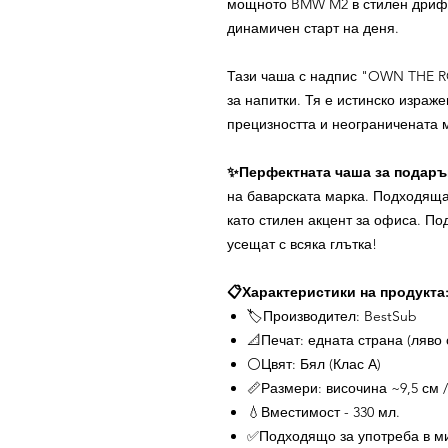
мощното BMW M2 в стилен дрифт
динамичен старт на деня.
Тази чаша с надпис "OWN THE RO
за напитки. Тя е истинско израже
прецизността и неограничената 
✨Перфектната чаша за подаръ
на баварската марка. Подходяща
като стилен акцент за офиса. По
усещат с всяка глътка!
📋Характеристики на продукта
🏷️Производител: BestSub
📐Печат: едната страна (ляво 
⚪Цвят: Бял (Клас А)
📏Размери: височина ~9,5 см 
💧Вместимост - 330 мл.
✅Подходящо за употреба в м