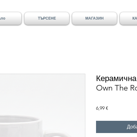
ало
ТЪРСЕНЕ
МАГАЗИН
К
Керамична
Own The Ro
Цена
6,99 €
Доб