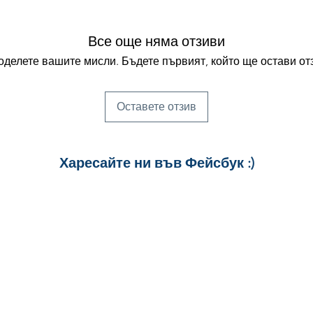
Все още няма отзиви
делете вашите мисли. Бъдете първият, който ще остави от
Оставете отзив
Харесайте ни
във Фейсбук :)
за още много
картички и весел
и постове
!
БЛАГОДАРИМ!