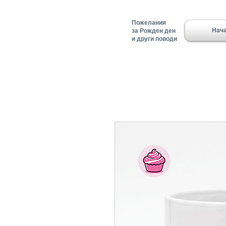
Пожелания
Нач
за Рожден ден
и други поводи