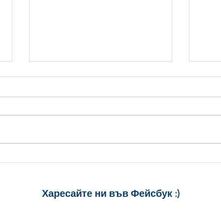
16-ти ноември - Матей,
14-т
Матея
Имен
Упр
Харесайте ни
във Фейсбук :)
за още много
картички и весел
и постове
!
БЛАГОДАРИМ!