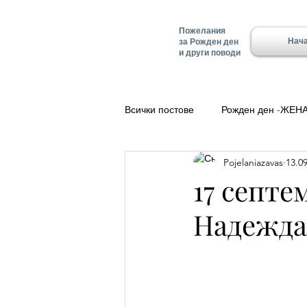
Пожелания
Нач
за Рожден ден
и други поводи
Всички постове
Рожден ден -ЖЕН
Pojelaniazavas
13.09
Полезно
Добро утро
Ле
17 септе
Надежда
Красимир - Имен ден
Имен д
Имен ден - Алеко
Имен ден 