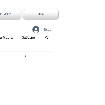
АРТИЧКИ
Още
Вход
а Марта
Забавно
 Герасим
Галин
Имен ден - Лидия