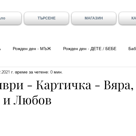
ало
ТЪРСЕНЕ
МАГАЗИН
К
А
Рожден ден - МЪЖ
Рожден ден - ДЕТЕ / БЕБЕ
Баб
.2021 г.
време за четене: 0 мин.
ка вечер
Цитати
Трети Март
8-ми Март
Свети
мври - Картичка - Вяра,
 и Любов
ен - Вивиан/а
Имен ден - Младен/а
Имен ден - Галя и 
- Божидар, Дарина, Найден
Тодоровден
Първа Пролет