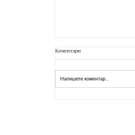
Коментари
Напишете коментар...
20-ти ноември - Честит
Световен Ден на Децата!