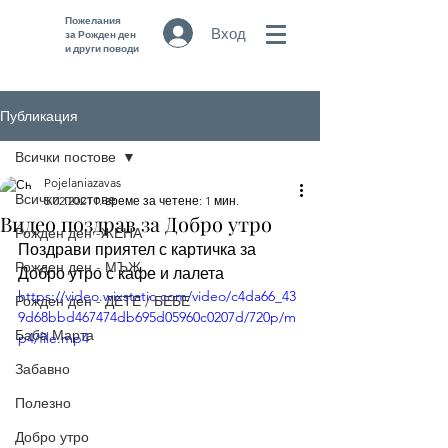
Пожелания
Вход
за Рожден ден
и други поводи
Публикация
Всички постове
Pojelaniazavas
Всички постове
5.02.2021 г.
време за четене: 1 мин.
Видео поздрав за Добро утро
Рожден ден -ЖЕНА
Поздрави приятел с картичка за 
Рожден ден - МЪЖ
Добро утро с кафе и лалета 
https://video.wixstatic.com/video/c4da66_43
Рожден ден - ДЕТЕ / БЕБЕ
9d68bbd467474db695d05960c0207d/720p/m
Баба Марта
p4/file.mp4
Забавно
Полезно
Добро утро