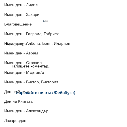
Имен ден - Лидия
Имен ден - Захари
Благовещение
Имен ден - Гавраил, Габриел
Имен ден - Албена, Боян, Иларион
Коментари
Имен ден - Аврам
Имен ден - Страхил
Напишете коментар...
6 Красиви Картички за
Красиви картич
Имен ден - Мартин/а
Добро Утро
Добро утро
Имен ден - Виктор, Виктория
Ден на Земята
Харесайте ни
във Фейсбук :)
за още много
картички и весел
и
Ден на Книгата
постове
!
БЛАГОДАРИМ!
Имен ден - Александър
Лазаровден