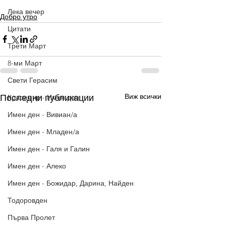
Лека вечер
Добро утро
Цитати
Трети Март
8-ми Март
Свети Герасим
Виж всички
Последни публикации
Красимир - Имен ден
Имен ден - Вивиан/а
Имен ден - Младен/а
Имен ден - Галя и Галин
Имен ден - Алеко
Имен ден - Божидар, Дарина, Найден
Тодоровден
Първа Пролет