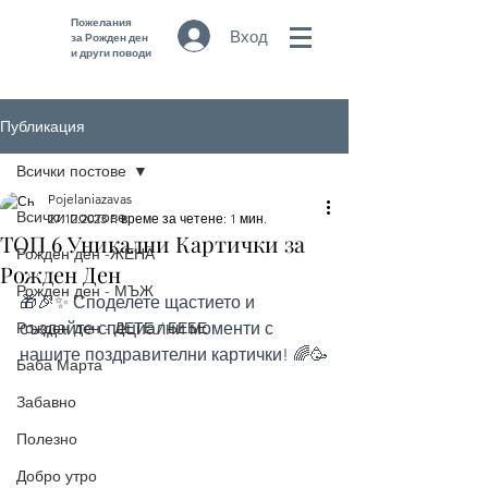
Пожелания
Вход
за Рожден ден
и други поводи
Публикация
Всички постове
Pojelaniazavas
Всички постове
27.12.2023 г.
време за четене: 1 мин.
ТОП 6 Уникални Картички за
Рожден ден -ЖЕНА
Рожден Ден
Рожден ден - МЪЖ
🎁🎉✨ Споделете щастието и 
Рожден ден - ДЕТЕ / БЕБЕ
създайте специални моменти с 
нашите поздравителни картички! 🌈🥳
Баба Марта
Забавно
Полезно
Добро утро