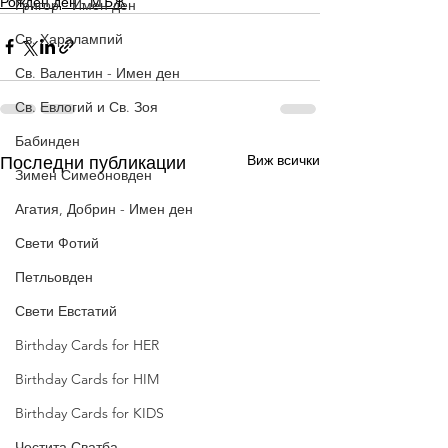
Рожден ден - МЪЖ
Григор - Имен ден
Св. Харалампий
Св. Валентин - Имен ден
Св. Евлогий и Св. Зоя
Бабинден
Виж всички
Последни публикации
Зимен Симеоновден
Агатия, Добрин - Имен ден
Свети Фотий
Петльовден
Свети Евстатий
Birthday Cards for HER
Birthday Cards for HIM
Birthday Cards for KIDS
Честита Сватба