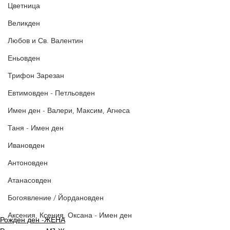
Цветница
Великден
Любов и Св. Валентин
Еньовден
Трифон Зарезан
Евтимовден - Петльовден
Имен ден - Валери, Максим, Агнеса
Таня - Имен ден
Ивановден
Антоновден
Атанасовден
Богоявление / Йордановден
Аксения, Ксения, Оксана - Имен ден
Рожден ден -ЖЕНА