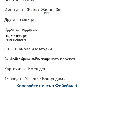
Имен ден - Живка, Живко, Зоя
Други празници
Идеи за подарък
Коментари
Гергьовден
Св. Св. Кирил и Методий
Напишете коментар...
Стилни Картички за
5 страхотни ка
24 май - Ден на Българската просвет
Рожден Ден: Уиски, Рози
Рожден ден, ко
Картички за Имен ден
и Торта
споделиш ведна
15 август - Успение Богородично
Харесайте ни
във Фейсбук :)
Коледа
за още много
картички и весел
и
постове
!
Нова Година
БЛАГОДАРИМ!
Безплатни Wallpapers
Здраве
Хелоуин