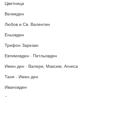
Цветница
БЛАГОДАРИМ!
Великден
Любов и Св. Валентин
Еньовден
Трифон Зарезан
Евтимовден - Петльовден
Имен ден - Валери, Максим, Агнеса
Таня - Имен ден
Ивановден
Антоновден
Атанасовден
Богоявление / Йордановден
Аксения, Ксения, Оксана - Имен ден
Политика за поверителност
Политиката за употреба на