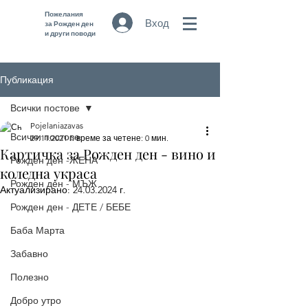
Пожелания
Вход
за Рожден ден
и други поводи
Публикация
Всички постове
Pojelaniazavas
Всички постове
29.11.2021 г.
време за четене: 0 мин.
Картичка за Рожден ден - вино и
Рожден ден -ЖЕНА
коледна украса
Рожден ден - МЪЖ
Актуализирано:
24.03.2024 г.
Рожден ден - ДЕТЕ / БЕБЕ
Баба Марта
Забавно
Полезно
Добро утро