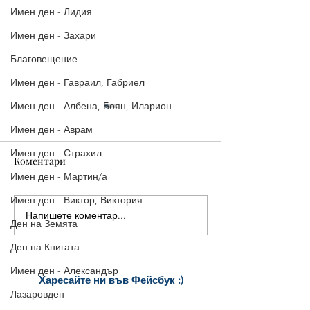
Имен ден - Лидия
Имен ден - Захари
Благовещение
Имен ден - Гавраил, Габриел
Имен ден - Албена, Боян, Иларион
Имен ден - Аврам
Имен ден - Страхил
Коментари
Имен ден - Мартин/а
Имен ден - Виктор, Виктория
Напишете коментар...
Стилни Картички за
5 страхотни ка
Ден на Земята
Рожден Ден: Уиски, Рози
Рожден ден, ко
Ден на Книгата
и Торта
споделиш ведна
Имен ден - Александър
Харесайте ни
във Фейсбук :)
Лазаровден
за още много
картички и весел
и
постове
!