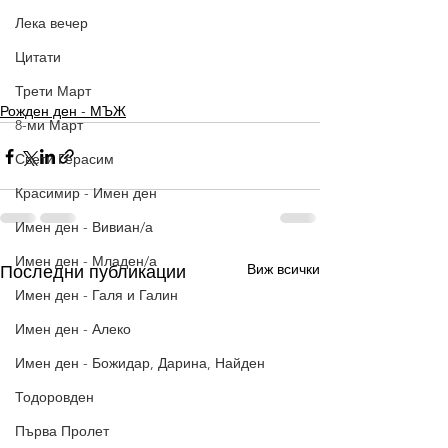
Лека вечер
Цитати
Трети Март
Рожден ден - МЪЖ
8-ми Март
Свети Герасим
Красимир - Имен ден
Имен ден - Вивиан/а
Имен ден - Младен/а
Виж всички
Последни публикации
Имен ден - Галя и Галин
Имен ден - Алеко
Имен ден - Божидар, Дарина, Найден
Тодоровден
Първа Пролет