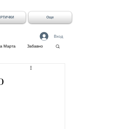
АРТИЧКИ
Още
Вход
а Марта
Забавно
 Герасим
о
Галин
Имен ден - Лидия