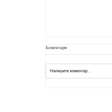
Коментари
Напишете коментар...
Пожелания за Рожден ден
на мъж фен на коли