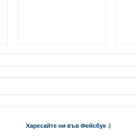
Стилни Картички за
5 ст
Рожден Ден: Уиски, Рози и
Рожд
Торта
спод
Харесайте ни
във Фейсбук :)
за още много
картички и весел
и постове
!