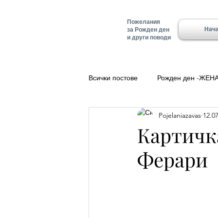
Пожелания
Нач
за Рожден ден
и други поводи
Всички постове
Рожден ден -ЖЕН
Pojelaniazavas
12.07
Полезно
Добро утро
Ле
Картичк
Ферари
Красимир - Имен ден
Имен д
Имен ден - Алеко
Имен ден 