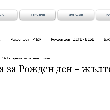
ало
ТЪРСЕНЕ
МАГАЗИН
К
А
Рожден ден - МЪЖ
Рожден ден - ДЕТЕ / БЕБЕ
Баб
.2021 г.
време за четене: 0 мин.
ка вечер
Цитати
Трети Март
8-ми Март
Свети
а за Рожден ден - жълт
ен - Вивиан/а
Имен ден - Младен/а
Имен ден - Галя и 
- Божидар, Дарина, Найден
Тодоровден
Първа Пролет