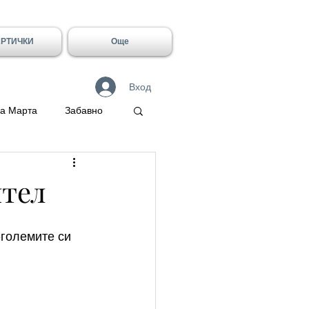
АРТИЧКИ
Още
Вход
а Марта
Забавно
 Герасим
ятел
Галин
-големите си 
Имен ден - Лидия