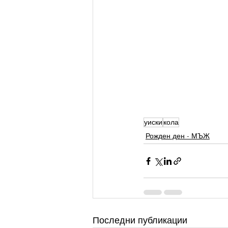
уиски
кола
Рожден ден - МЪЖ
Последни публикации