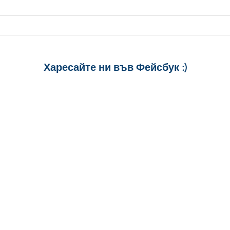
Стилни Картички за
5 ст
Рожден Ден: Уиски, Рози и
Рожд
Торта
спод
Харесайте ни
във Фейсбук :)
за още много
картички и весел
и постове
!
БЛАГОДАРИМ!