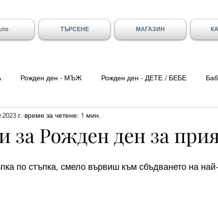
ало
ТЪРСЕНЕ
МАГАЗИН
К
А
Рожден ден - МЪЖ
Рожден ден - ДЕТЕ / БЕБЕ
Баб
.2023 г.
време за четене: 1 мин.
ка вечер
Цитати
Трети Март
8-ми Март
Свети
 за Рожден ден за при
ен - Вивиан/а
Имен ден - Младен/а
Имен ден - Галя и 
ъпка по стъпка, смело вървиш към сбъдването на най
- Божидар, Дарина, Найден
Тодоровден
Първа Пролет