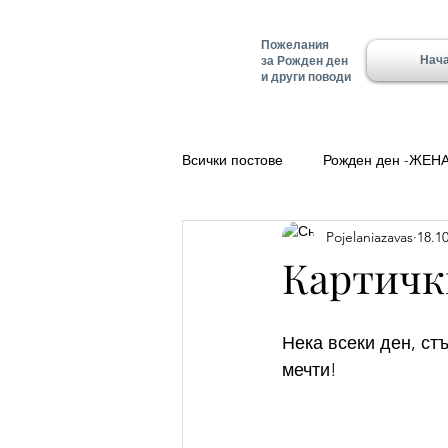
Пожелания
Нач
за Рожден ден
и други поводи
Всички постове
Рожден ден -ЖЕН
Pojelaniazavas
18.10
Полезно
Добро утро
Ле
Картички
Красимир - Имен ден
Имен д
Нека всеки ден, ст
мечти!
Имен ден - Алеко
Имен ден 