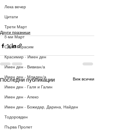
Лека вечер
Цитати
Трети Март
Други празници
8-ми Март
Свети Герасим
Красимир - Имен ден
Имен ден - Вивиан/а
Имен ден - Младен/а
Виж всички
Последни публикации
Имен ден - Галя и Галин
Имен ден - Алеко
Имен ден - Божидар, Дарина, Найден
Тодоровден
Първа Пролет