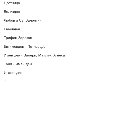
Цветница
БЛАГОДАРИМ!
Великден
Любов и Св. Валентин
Еньовден
Трифон Зарезан
Евтимовден - Петльовден
Имен ден - Валери, Максим, Агнеса
Таня - Имен ден
Ивановден
Антоновден
Атанасовден
Богоявление / Йордановден
Аксения, Ксения, Оксана - Имен ден
Политика за поверителност
Политиката за употреба на