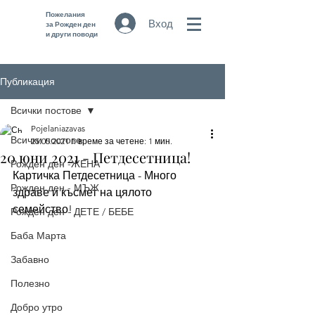
Пожелания
Вход
за Рожден ден
и други поводи
Публикация
Всички постове
Pojelaniazavas
Всички постове
25.05.2021 г.
време за четене: 1 мин.
20 юни 2021 - Петдесетница!
Рожден ден -ЖЕНА
Картичка Петдесетница - Много 
Рожден ден - МЪЖ
здраве и късмет на цялото 
семейство! 
Рожден ден - ДЕТЕ / БЕБЕ
Баба Марта
Забавно
Полезно
Добро утро