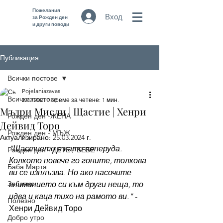
Пожелания
Вход
за Рожден ден
и други поводи
Публикация
Всички постове
Pojelaniazavas
Всички постове
2.02.2021 г.
време за четене: 1 мин.
Мъдри Мисли | Щастие | Хенри
Рожден ден -ЖЕНА
Дейвид Торо
Рожден ден - МЪЖ
Актуализирано:
25.03.2024 г.
"Щастието е като пеперуда. 
Рожден ден - ДЕТЕ / БЕБЕ
Колкото повече го гоните, толкова 
Баба Марта
ви се изплъзва. Но ако насочите 
Забавно
вниманието си към други неща, то 
идва и каца тихо на рамото ви."
 - 
Полезно
Хенри Дейвид Торо
Добро утро