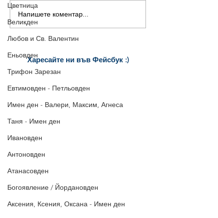
Цветница
Напишете коментар...
Мъдри Мисли | за
"Щастието не е
Великден
Живота | Мерилин
повече от добро
Монро
слаба памет" - 
Любов и Св. Валентин
Швайцер
Еньовден
Харесайте ни
във Фейсбук :)
за още много
картички и весел
и
Трифон Зарезан
постове
!
Евтимовден - Петльовден
БЛАГОДАРИМ!
Имен ден - Валери, Максим, Агнеса
Таня - Имен ден
Ивановден
Антоновден
Атанасовден
Богоявление / Йордановден
Аксения, Ксения, Оксана - Имен ден