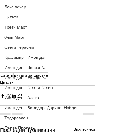
Лека вечер
Цитати
Трети Март
8-ми Март
Свети Герасим
Красимир - Имен ден
Имен ден - Вивиан/а
цитати
цитати за щастие
Имен ден - Младен/а
Цитати
Имен ден - Галя и Галин
Имен ден - Алеко
Имен ден - Божидар, Дарина, Найден
Тодоровден
Първа Пролет
Виж всички
Последни публикации