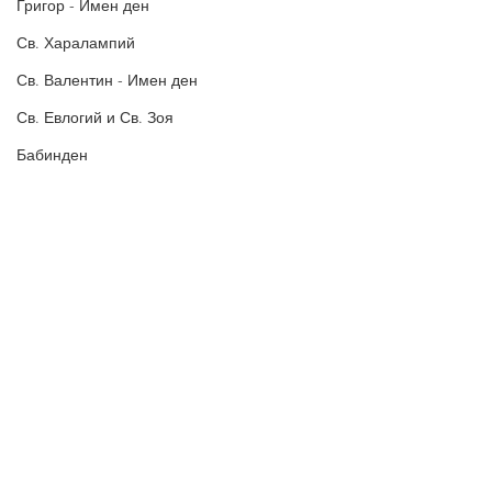
Григор - Имен ден
Св. Харалампий
Св. Валентин - Имен ден
Св. Евлогий и Св. Зоя
Бабинден
Зимен Симеоновден
Агатия, Добрин - Имен ден
Свети Фотий
Петльовден
Свети Евстатий
Birthday Cards for HER
Birthday Cards for HIM
Политика за поверителност
Политиката за употреба на
Birthday Cards for KIDS
„бисквитки“
Честита Сватба