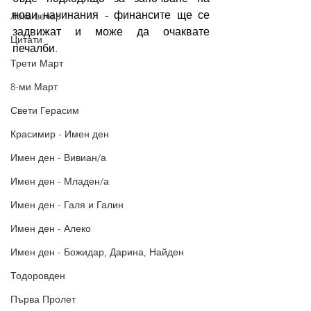
нови начинания - финансите ще се 
Лека вечер
задвижат и може да очаквате 
Цитати
печалби. 
Трети Март
8-ми Март
Свети Герасим
Красимир - Имен ден
Имен ден - Вивиан/а
Имен ден - Младен/а
Имен ден - Галя и Галин
Имен ден - Алеко
Имен ден - Божидар, Дарина, Найден
Тодоровден
Първа Пролет