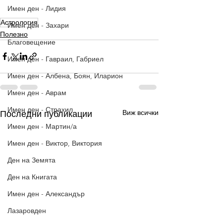
Имен ден - Лидия
Астрология
Имен ден - Захари
Полезно
Благовещение
Имен ден - Гавраил, Габриел
Имен ден - Албена, Боян, Иларион
Имен ден - Аврам
Имен ден - Страхил
Виж всички
Последни публикации
Имен ден - Мартин/а
Имен ден - Виктор, Виктория
Ден на Земята
Ден на Книгата
Имен ден - Александър
Лазаровден