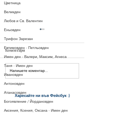
Цветница
Великден
Любов и Св. Валентин
Еньовден
Трифон Зарезан
Евтимовден - Петльовден
Коментари
Имен ден - Валери, Максим, Агнеса
Таня - Имен ден
Напишете коментар...
Топ идеи за подарък за 8
Великден 2026:
Ивановден
март (2026): За мама,
Пожелания и б
Антоновден
съпруга и колежка
картинки за оц
(А4)
Атанасовден
Харесайте ни
във Фейсбук :)
Богоявление / Йордановден
за още много
картички и весел
и
постове
!
Аксения, Ксения, Оксана - Имен ден
БЛАГОДАРИМ!