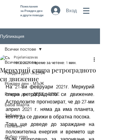
Пожелания
Вход
за Рожден ден
и други поводи
Публикация
Всички постове
Pojelaniazavas
Всички постове
18.02.2021 г.
време за четене: 1 мин.
Меркурий спира ретроградното
Рожден ден -ЖЕНА
си движение
Рожден ден - МЪЖ
На 21-ви февруари 2021г. Меркурий 
Рожден ден - ДЕТЕ / БЕБЕ
спира ретроградното си движение. 
Астролозите прогнозират, че до 27-ми 
Баба Марта
април 2021 г. няма да има планета, 
Забавно
която да се движи в обратна посока. 
Това ще доведе до зараждане на 
Полезно
положителна енергия и времето ще 
Добро утро
бъде подходящо за започване на 