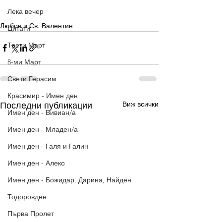
Лека вечер
Любов и Св. Валентин
Цитати
Трети Март
8-ми Март
Свети Герасим
Красимир - Имен ден
Виж всички
Последни публикации
Имен ден - Вивиан/а
Имен ден - Младен/а
Имен ден - Галя и Галин
Имен ден - Алеко
Имен ден - Божидар, Дарина, Найден
Тодоровден
Първа Пролет