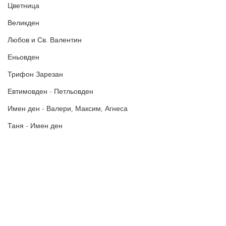
Цветница
Великден
Любов и Св. Валентин
Еньовден
Трифон Зарезан
Евтимовден - Петльовден
Имен ден - Валери, Максим, Агнеса
Таня - Имен ден
Ивановден
Антоновден
Атанасовден
Политика за поверителност
Политиката за употреба на
Богоявление / Йордановден
„бисквитки“
Аксения, Ксения, Оксана - Имен ден
В Пожелания за Рожден ден и други поводи ще намерите
Картички за Рожден ден, Имен ден, Коледа, Нова година,