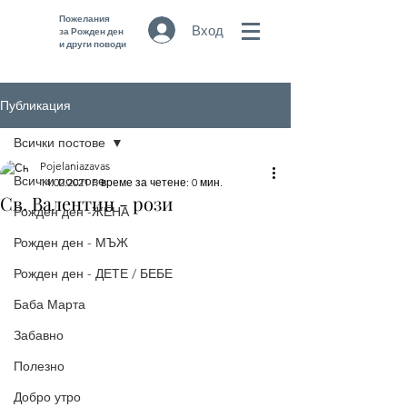
Пожелания
Вход
за Рожден ден
и други поводи
Публикация
Всички постове
Pojelaniazavas
Всички постове
14.02.2021 г.
време за четене: 0 мин.
Св. Валентин - рози
Рожден ден -ЖЕНА
Рожден ден - МЪЖ
Рожден ден - ДЕТЕ / БЕБЕ
Баба Марта
Забавно
Полезно
Добро утро