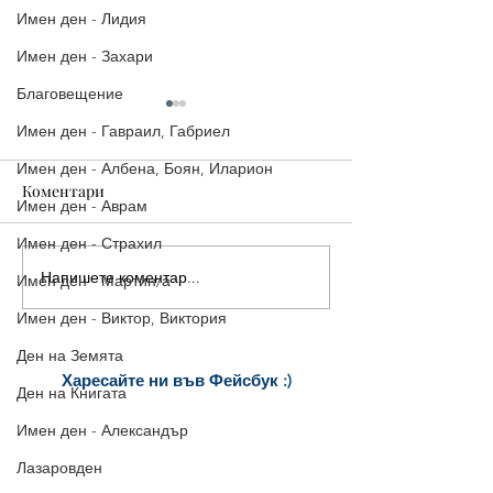
Имен ден - Лидия
Имен ден - Захари
Благовещение
Имен ден - Гавраил, Габриел
Имен ден - Албена, Боян, Иларион
Коментари
Имен ден - Аврам
Имен ден - Страхил
Напишете коментар...
Картичка за Свети
Честит празник
Имен ден - Мартин/а
Валентин | Честит
Валентин!
Имен ден - Виктор, Виктория
Празник на Любовта!
Ден на Земята
Харесайте ни
във Фейсбук :)
Ден на Книгата
за още много
картички и весел
и
постове
!
Имен ден - Александър
БЛАГОДАРИМ!
Лазаровден