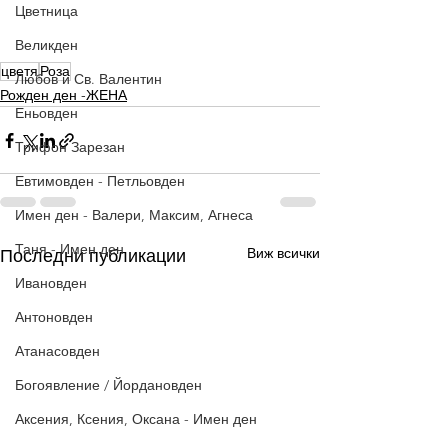
Цветница
Великден
цветя
Роза
Любов и Св. Валентин
Рожден ден -ЖЕНА
Еньовден
Трифон Зарезан
Евтимовден - Петльовден
Имен ден - Валери, Максим, Агнеса
Таня - Имен ден
Виж всички
Последни публикации
Ивановден
Антоновден
Атанасовден
Богоявление / Йордановден
Аксения, Ксения, Оксана - Имен ден