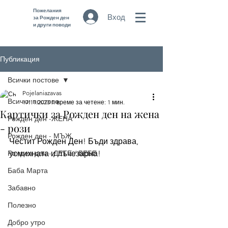
Пожелания
Вход
за Рожден ден
и други поводи
Публикация
Всички постове
Pojelaniazavas
Всички постове
17.11.2023 г.
време за четене: 1 мин.
Картички за Рожден ден на жена
Рожден ден -ЖЕНА
- рози
Рожден ден - МЪЖ
Честит Рожден Ден! Бъди здрава, 
Рожден ден - ДЕТЕ / БЕБЕ
усмихната и лъчезарна!
Баба Марта
Забавно
Полезно
Добро утро