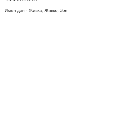
БЛАГОДАРИМ!
Имен ден - Живка, Живко, Зоя
Други празници
Идеи за подарък
Гергьовден
Св. Св. Кирил и Методий
24 май - Ден на Българската просвет
Картички за Имен ден
15 август - Успение Богородично
Коледа
Нова Година
Безплатни Wallpapers
Политика за поверителност
Здраве
Политиката за употреба на
Хелоуин
„бисквитки“