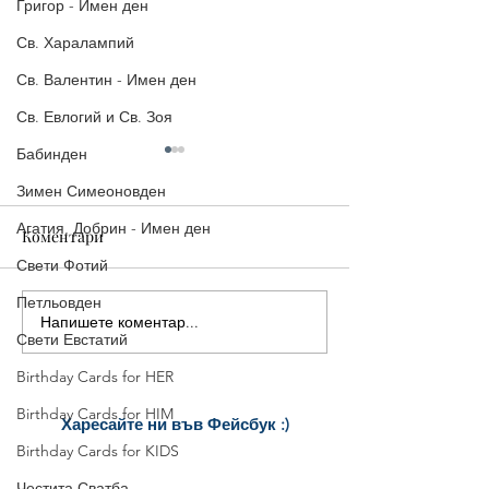
Григор - Имен ден
Св. Харалампий
Св. Валентин - Имен ден
Св. Евлогий и Св. Зоя
Бабинден
Зимен Симеоновден
Агатия, Добрин - Имен ден
Коментари
Свети Фотий
Петльовден
Напишете коментар...
5 страхотни картички за
5 красиви
Свети Евстатий
Рожден ден, които да
поздравителни
споделиш веднага
картички за Ро
Birthday Cards for HER
Birthday Cards for HIM
Харесайте ни
във Фейсбук :)
за още много
картички и весел
и
Birthday Cards for KIDS
постове
!
Честита Сватба