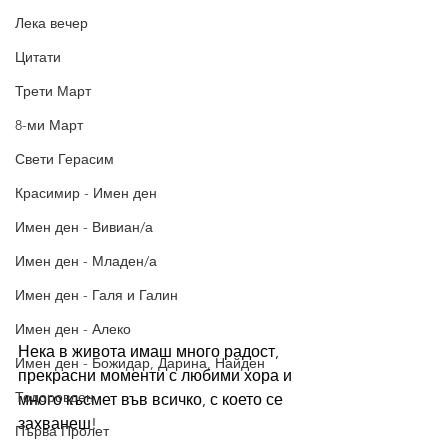
Лека вечер
Цитати
Трети Март
8-ми Март
Свети Герасим
Красимир - Имен ден
Имен ден - Вивиан/а
Имен ден - Младен/а
Имен ден - Галя и Галин
Имен ден - Алеко
Нека в живота имаш много радост, 
Имен ден - Божидар, Дарина, Найден
прекрасни моменти с любими хора и 
Тодоровден
много късмет във всичко, с което се 
захванеш!
Първа Пролет