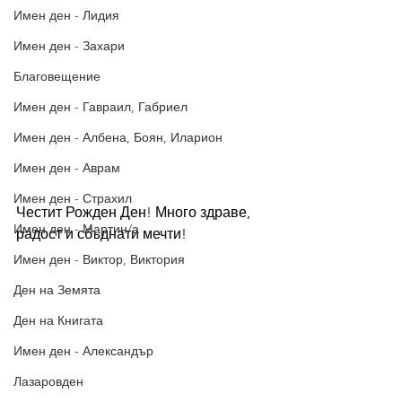
Имен ден - Лидия
Имен ден - Захари
Благовещение
Имен ден - Гавраил, Габриел
Имен ден - Албена, Боян, Иларион
Имен ден - Аврам
Имен ден - Страхил
Честит Рожден Ден! Много здраве, 
Имен ден - Мартин/а
радост и сбъднати мечти! 
Имен ден - Виктор, Виктория
Ден на Земята
Ден на Книгата
Имен ден - Александър
Лазаровден