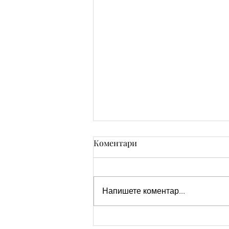
Коментари
Напишете коментар...
Честит Имен Ден на Теодор/