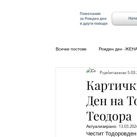
Пожелания
Нач
за Рожден ден
и други поводи
Всички постове
Рожден ден -ЖЕН
Pojelaniazavas
5.03.
Полезно
Добро утро
Ле
Картички
Ден на Т
Красимир - Имен ден
Имен д
Теодора
Имен ден - Алеко
Имен ден 
Актуализирано:
13.03.2024
Честит Тодоровден!