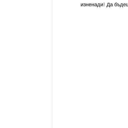
изненади! Да бъдеш
Имен ден - Захари
Благове
Имен ден - Аврам
Имен ден 