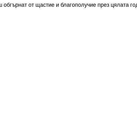
 обгърнат от щастие и благополучие през цялата го
щение
Имен ден - Гавраил, Габриел
Имен ден - Албена, 
- Страхил
Имен ден - Мартин/а
Имен ден - Виктор, Викт