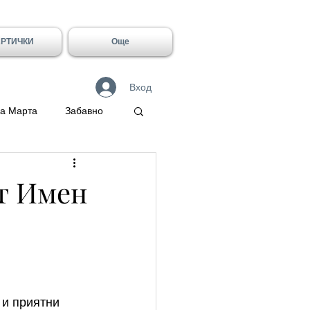
АРТИЧКИ
Още
Вход
а Марта
Забавно
 Герасим
ит Имен
Галин
Имен ден - Лидия
 и приятни 