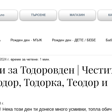
ало
ТЪРСЕНЕ
МАГАЗИН
К
А
Рожден ден - МЪЖ
Рожден ден - ДЕТЕ / БЕБЕ
Баб
2024 г.
време за четене: 1 мин.
ка вечер
Цитати
Трети Март
8-ми Март
Свети
 за Тодоровден | Чест
одор, Тодорка, Теодор и
ен - Вивиан/а
Имен ден - Младен/а
Имен ден - Галя и 
- Божидар, Дарина, Найден
Тодоровден
Първа Пролет
 г.
 Нека този ден ти донесе много усмивки, топла обич