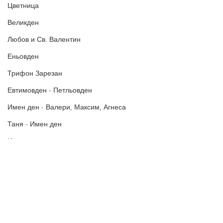
Цветница
Великден
Любов и Св. Валентин
Еньовден
Трифон Зарезан
Евтимовден - Петльовден
Имен ден - Валери, Максим, Агнеса
Таня - Имен ден
Ивановден
Антоновден
Атанасовден
Политика за поверителност
Богоявление / Йордановден
Политиката за употреба на
„бисквитки“
Аксения, Ксения, Оксана - Имен ден
В Пожелания за Рожден ден и други поводи ще намерите