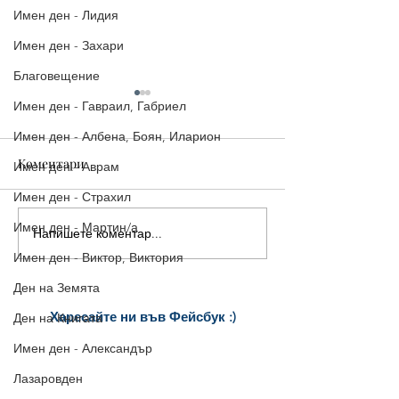
Имен ден - Лидия
Имен ден - Захари
Благовещение
Имен ден - Гавраил, Габриел
Имен ден - Албена, Боян, Иларион
Коментари
Имен ден - Аврам
Имен ден - Страхил
Имен ден - Мартин/а
Напишете коментар...
Коледни Рисунки за
Красиви Колед
Оцветяване
Картички с по
Имен ден - Виктор, Виктория
за Здраве, Радо
Ден на Земята
Хармония
Харесайте ни
във Фейсбук :)
Ден на Книгата
за още много
картички и весел
и
Имен ден - Александър
постове
!
БЛАГОДАРИМ!
Лазаровден