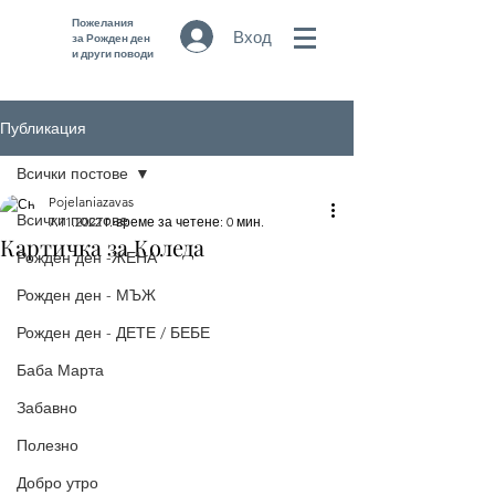
Пожелания
Вход
за Рожден ден
и други поводи
Публикация
Всички постове
Pojelaniazavas
Всички постове
7.11.2022 г.
време за четене: 0 мин.
Картичка за Коледа
Рожден ден -ЖЕНА
Рожден ден - МЪЖ
Рожден ден - ДЕТЕ / БЕБЕ
Баба Марта
Забавно
Полезно
Добро утро