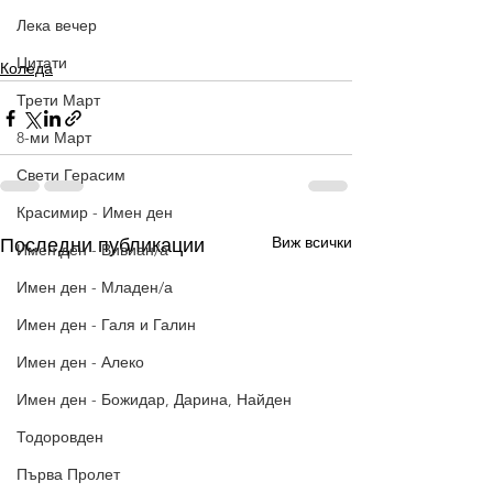
Лека вечер
Цитати
Коледа
Трети Март
8-ми Март
Свети Герасим
Красимир - Имен ден
Виж всички
Последни публикации
Имен ден - Вивиан/а
Имен ден - Младен/а
Имен ден - Галя и Галин
Имен ден - Алеко
Имен ден - Божидар, Дарина, Найден
Тодоровден
Първа Пролет