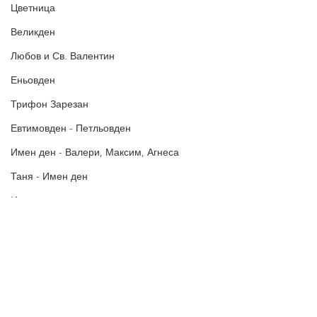
Цветница
Великден
Любов и Св. Валентин
Еньовден
Трифон Зарезан
Евтимовден - Петльовден
Имен ден - Валери, Максим, Агнеса
Таня - Имен ден
Ивановден
Антоновден
Атанасовден
Политика за поверителност
Богоявление / Йордановден
Политиката за употреба на
„бисквитки“
Аксения, Ксения, Оксана - Имен ден
В Пожелания за Рожден ден и други поводи ще намерите