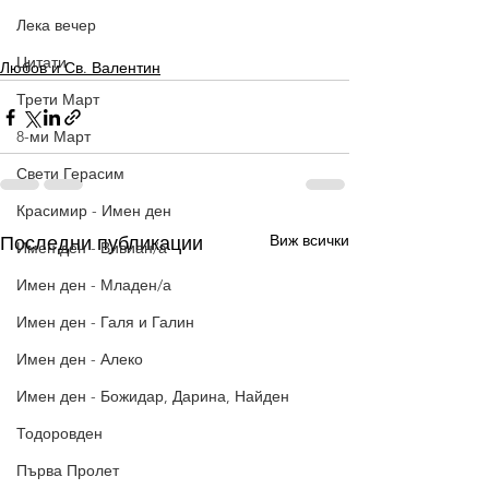
Лека вечер
Цитати
Любов и Св. Валентин
Трети Март
8-ми Март
Свети Герасим
Красимир - Имен ден
Виж всички
Последни публикации
Имен ден - Вивиан/а
Имен ден - Младен/а
Имен ден - Галя и Галин
Имен ден - Алеко
Имен ден - Божидар, Дарина, Найден
Тодоровден
Първа Пролет