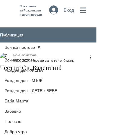
Пожелания
Вход
за Рожден ден
и други поводи
Публикация
Всички постове
Pojelaniazavas
Всички постове
14.02.2021 г.
време за четене: 0 мин.
Честит Св. Валентин!
Рожден ден -ЖЕНА
Рожден ден - МЪЖ
Рожден ден - ДЕТЕ / БЕБЕ
Баба Марта
Забавно
Полезно
Добро утро