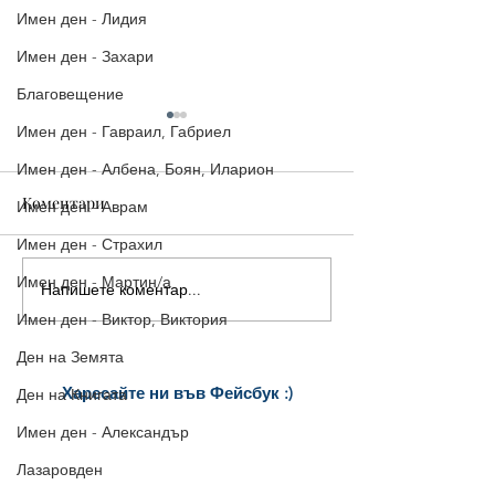
Имен ден - Лидия
Имен ден - Захари
Благовещение
Имен ден - Гавраил, Габриел
Имен ден - Албена, Боян, Иларион
Коментари
Имен ден - Аврам
Имен ден - Страхил
Имен ден - Мартин/а
Напишете коментар...
Картичка за Свети
Честит празник
Валентин | Честит
Валентин!
Имен ден - Виктор, Виктория
Празник на Любовта!
Ден на Земята
Харесайте ни
във Фейсбук :)
Ден на Книгата
за още много
картички и весел
и
Имен ден - Александър
постове
!
БЛАГОДАРИМ!
Лазаровден