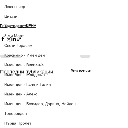
Лека вечер
Цитати
Рожден ден -ЖЕНА
Трети Март
8-ми Март
Свети Герасим
Красимир - Имен ден
Имен ден - Вивиан/а
Виж всички
Последни публикации
Имен ден - Младен/а
Имен ден - Галя и Галин
Имен ден - Алеко
Имен ден - Божидар, Дарина, Найден
Тодоровден
Първа Пролет