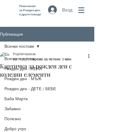
Пожелания
Вход
за Рожден ден
и други поводи
Публикация
Всички постове
Pojelaniazavas
Всички постове
23.11.2021 г.
време за четене: 0 мин.
Картичка за рожден ден с
Рожден ден -ЖЕНА
коледни елементи
Рожден ден - МЪЖ
Рожден ден - ДЕТЕ / БЕБЕ
Баба Марта
Забавно
Полезно
Добро утро