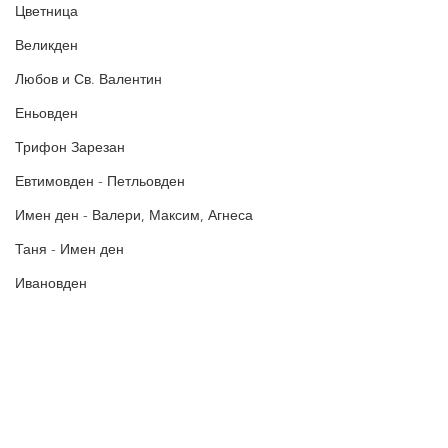
Цветница
Великден
Любов и Св. Валентин
Еньовден
Трифон Зарезан
Евтимовден - Петльовден
Имен ден - Валери, Максим, Агнеса
Таня - Имен ден
Ивановден
Антоновден
Атанасовден
Богоявление / Йордановден
Политика за поверителност
Аксения, Ксения, Оксана - Имен ден
Политиката за употреба на
„бисквитки“