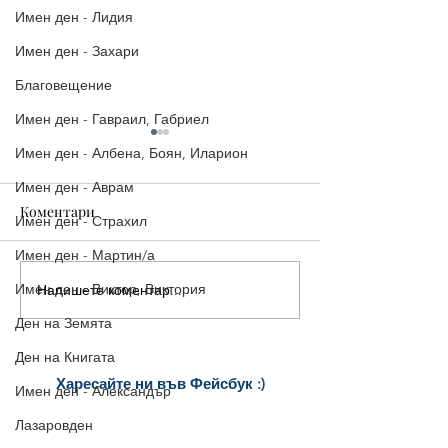
Имен ден - Лидия
Имен ден - Захари
Благовещение
Имен ден - Гавраил, Габриел
Имен ден - Албена, Боян, Иларион
Имен ден - Аврам
Коментари
Имен ден - Страхил
Имен ден - Мартин/а
Имен ден - Виктор, Виктория
Напишете коментар...
5 страхотни картички за
5 красиви
Рожден ден, които да
поздравителни
Ден на Земята
споделиш веднага
картички за Ро
Ден на Книгата
Харесайте ни
във Фейсбук :)
Имен ден - Александър
за още много
картички и весел
и
Лазаровден
постове
!
БЛАГОДАРИМ!