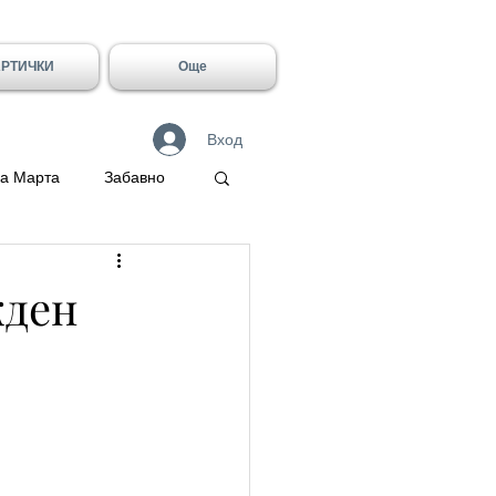
АРТИЧКИ
Още
Вход
а Марта
Забавно
 Герасим
жден
Галин
Имен ден - Лидия