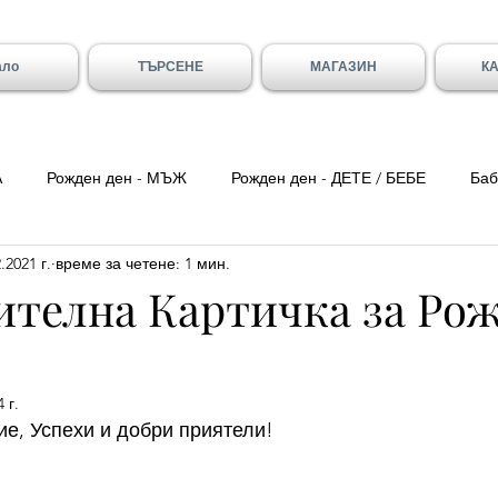
ало
ТЪРСЕНЕ
МАГАЗИН
К
А
Рожден ден - МЪЖ
Рожден ден - ДЕТЕ / БЕБЕ
Баб
.2021 г.
време за четене: 1 мин.
ка вечер
Цитати
Трети Март
8-ми Март
Свети
ителна Картичка за Ро
ен - Вивиан/а
Имен ден - Младен/а
Имен ден - Галя и 
 г.
е, Успехи и добри приятели!
- Божидар, Дарина, Найден
Тодоровден
Първа Пролет