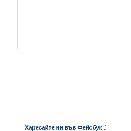
Стилни Картички за
5 ст
Рожден Ден: Уиски, Рози и
Рожд
Торта
спод
Харесайте ни
във Фейсбук :)