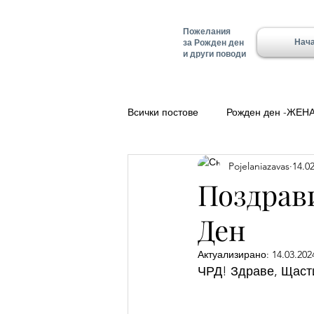
Пожелания
Нач
за Рожден ден
и други поводи
Всички постове
Рожден ден -ЖЕН
Pojelaniazavas
14.02
Полезно
Добро утро
Ле
Поздрав
Ден
Красимир - Имен ден
Имен д
Актуализирано:
14.03.2024
ЧРД! Здраве, Щасти
Имен ден - Алеко
Имен ден 