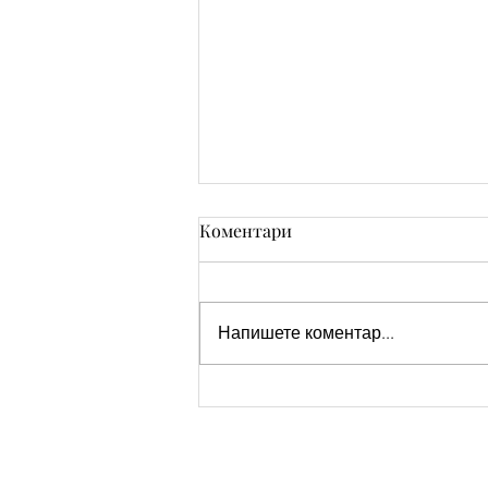
Коментари
Напишете коментар...
Пожелания за Рожден ден
на мъж фен на коли