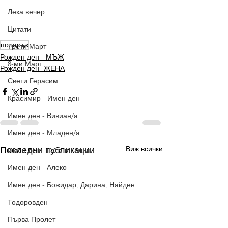
Лека вечер
Цитати
подарък
Трети Март
Рожден ден - МЪЖ
8-ми Март
Рожден ден -ЖЕНА
Свети Герасим
Красимир - Имен ден
Имен ден - Вивиан/а
Имен ден - Младен/а
Виж всички
Последни публикации
Имен ден - Галя и Галин
Имен ден - Алеко
Имен ден - Божидар, Дарина, Найден
Тодоровден
Първа Пролет