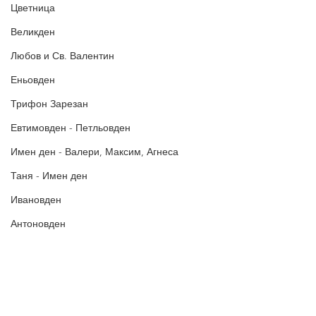
за още много
картички и весел
и
Цветница
постове
!
БЛАГОДАРИМ!
Великден
Любов и Св. Валентин
Еньовден
Трифон Зарезан
Евтимовден - Петльовден
Имен ден - Валери, Максим, Агнеса
Таня - Имен ден
Ивановден
Антоновден
Атанасовден
Богоявление / Йордановден
Аксения, Ксения, Оксана - Имен ден
Политика за поверителност