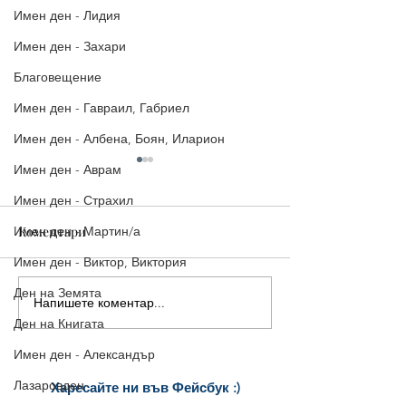
Имен ден - Лидия
Имен ден - Захари
Благовещение
Имен ден - Гавраил, Габриел
Имен ден - Албена, Боян, Иларион
Имен ден - Аврам
Имен ден - Страхил
Имен ден - Мартин/а
Коментари
Имен ден - Виктор, Виктория
Ден на Земята
Напишете коментар...
Стилни Картички за
5 страхотни ка
Ден на Книгата
Рожден Ден: Уиски, Рози
Рожден ден, ко
и Торта
споделиш ведна
Имен ден - Александър
Лазаровден
Харесайте ни
във Фейсбук :)