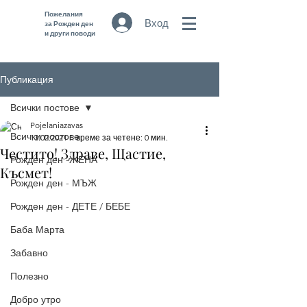
Пожелания
Вход
за Рожден ден
и други поводи
Публикация
Всички постове
Pojelaniazavas
Всички постове
13.02.2021 г.
време за четене: 0 мин.
Честито! Здраве, Щастие,
Рожден ден -ЖЕНА
Късмет!
Рожден ден - МЪЖ
Рожден ден - ДЕТЕ / БЕБЕ
Баба Марта
Забавно
Полезно
Добро утро