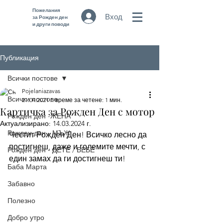
Пожелания
Вход
за Рожден ден
и други поводи
Публикация
Всички постове
Pojelaniazavas
Всички постове
21.04.2021 г.
време за четене: 1 мин.
Картичка за Рожден Ден с мотор
Рожден ден -ЖЕНА
Актуализирано:
14.03.2024 г.
Рожден ден - МЪЖ
Честит Рожден Ден! Всичко лесно да 
постигнеш, даже и големите мечти, с 
Рожден ден - ДЕТЕ / БЕБЕ
един замах да ги достигнеш ти!
Баба Марта
Забавно
Полезно
Добро утро