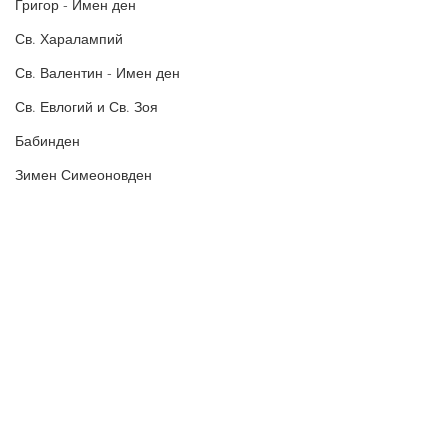
постове
!
Григор - Имен ден
БЛАГОДАРИМ!
Св. Харалампий
Св. Валентин - Имен ден
Св. Евлогий и Св. Зоя
Бабинден
Зимен Симеоновден
Агатия, Добрин - Имен ден
Свети Фотий
Петльовден
Свети Евстатий
Birthday Cards for HER
Birthday Cards for HIM
Birthday Cards for KIDS
Политика за поверителност
Политиката за употреба на
Честита Сватба