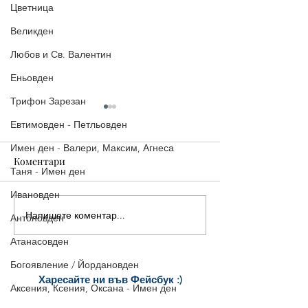
Цветница
Великден
Любов и Св. Валентин
Еньовден
Трифон Зарезан
Евтимовден - Петльовден
Имен ден - Валери, Максим, Агнеса
Коментари
Таня - Имен ден
Ивановден
Напишете коментар...
Стилни Картички за
5 страхотни ка
Антоновден
Рожден Ден: Уиски, Рози
Рожден ден, ко
Атанасовден
и Торта
споделиш ведна
Богоявление / Йордановден
Харесайте ни
във Фейсбук :)
Аксения, Ксения, Оксана - Имен ден
за още много
картички и весел
и