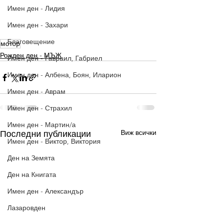
Имен ден - Лидия
Имен ден - Захари
Благовещение
мотор
Рожден ден - МЪЖ
Имен ден - Гавраил, Габриел
Имен ден - Албена, Боян, Иларион
Имен ден - Аврам
Имен ден - Страхил
Имен ден - Мартин/а
Виж всички
Последни публикации
Имен ден - Виктор, Виктория
Ден на Земята
Ден на Книгата
Имен ден - Александър
Лазаровден