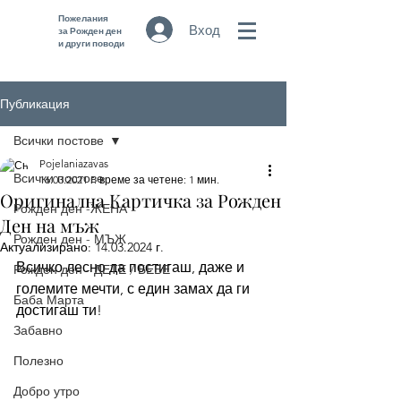
Пожелания
Вход
за Рожден ден
и други поводи
Публикация
Всички постове
Pojelaniazavas
Всички постове
16.03.2021 г.
време за четене: 1 мин.
Оригинална Картичка за Рожден
Рожден ден -ЖЕНА
Ден на мъж
Рожден ден - МЪЖ
Актуализирано:
14.03.2024 г.
Всичко лесно да постигаш, даже и 
Рожден ден - ДЕТЕ / БЕБЕ
големите мечти, с един замах да ги 
Баба Марта
достигаш ти! 
Забавно
Полезно
Добро утро