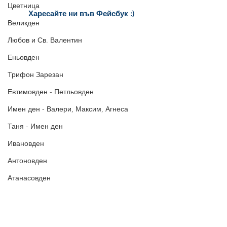
Цветница
Харесайте ни
във Фейсбук :)
Великден
за още много
картички и весел
и
постове
!
Любов и Св. Валентин
БЛАГОДАРИМ!
Еньовден
Трифон Зарезан
Евтимовден - Петльовден
Имен ден - Валери, Максим, Агнеса
Таня - Имен ден
Ивановден
Антоновден
Атанасовден
Богоявление / Йордановден
Аксения, Ксения, Оксана - Имен ден