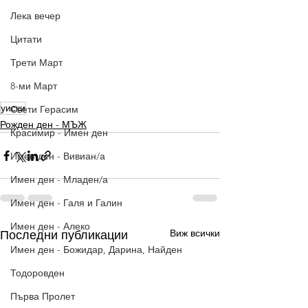
Лека вечер
Цитати
Трети Март
8-ми Март
уиски
Свети Герасим
Рожден ден - МЪЖ
Красимир - Имен ден
Имен ден - Вивиан/а
Имен ден - Младен/а
Имен ден - Галя и Галин
Имен ден - Алеко
Виж всички
Последни публикации
Имен ден - Божидар, Дарина, Найден
Тодоровден
Първа Пролет