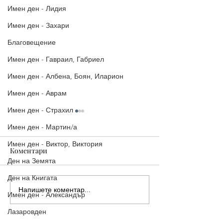
Имен ден - Лидия
Имен ден - Захари
Благовещение
Имен ден - Гавраил, Габриел
Имен ден - Албена, Боян, Иларион
Имен ден - Аврам
Имен ден - Страхил
Имен ден - Мартин/а
Имен ден - Виктор, Виктория
Коментари
Ден на Земята
Ден на Книгата
Напишете коментар...
Стилни Картички за
5 страхотни ка
Имен ден - Александър
Рожден Ден: Уиски, Рози
Рожден ден, ко
Лазаровден
и Торта
споделиш ведна