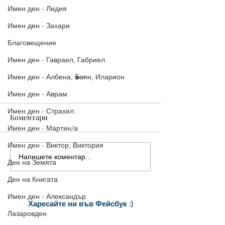
Имен ден - Лидия
Имен ден - Захари
Благовещение
Имен ден - Гавраил, Габриел
Имен ден - Албена, Боян, Иларион
Имен ден - Аврам
Имен ден - Страхил
Коментари
Имен ден - Мартин/а
Имен ден - Виктор, Виктория
Напишете коментар...
Стилни Картички за
5 страхотни ка
Ден на Земята
Рожден Ден: Уиски, Рози
Рожден ден, ко
Ден на Книгата
и Торта
споделиш ведна
Имен ден - Александър
Харесайте ни
във Фейсбук :)
Лазаровден
за още много
картички и весел
и
постове
!