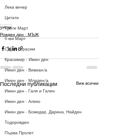
Лека вечер
Цитати
уиски
Трети Март
Рожден ден - МЪЖ
8-ми Март
Свети Герасим
Красимир - Имен ден
Имен ден - Вивиан/а
Имен ден - Младен/а
Виж всички
Последни публикации
Имен ден - Галя и Галин
Имен ден - Алеко
Имен ден - Божидар, Дарина, Найден
Тодоровден
Първа Пролет