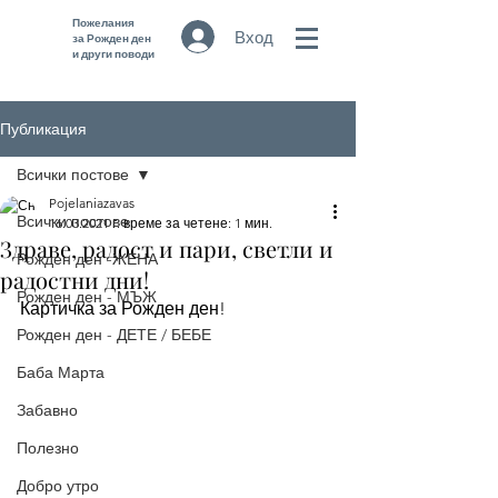
Пожелания
Вход
за Рожден ден
и други поводи
Публикация
Всички постове
Pojelaniazavas
Всички постове
16.03.2021 г.
време за четене: 1 мин.
Здраве, радост и пари, светли и
Рожден ден -ЖЕНА
радостни дни!
Рожден ден - МЪЖ
Картичка за Рожден ден!
Рожден ден - ДЕТЕ / БЕБЕ
Баба Марта
Забавно
Полезно
Добро утро