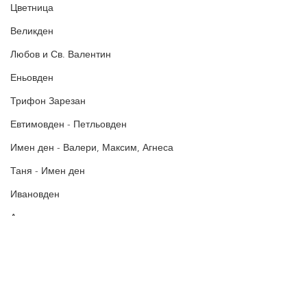
Цветница
БЛАГОДАРИМ!
Великден
Любов и Св. Валентин
Еньовден
Трифон Зарезан
Евтимовден - Петльовден
Имен ден - Валери, Максим, Агнеса
Таня - Имен ден
Ивановден
Антоновден
Атанасовден
Богоявление / Йордановден
Аксения, Ксения, Оксана - Имен ден
Политика за поверителност
Политиката за употреба на