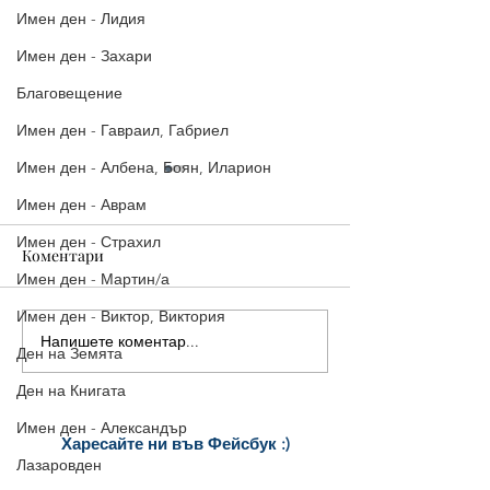
Имен ден - Лидия
Имен ден - Захари
Благовещение
Имен ден - Гавраил, Габриел
Имен ден - Албена, Боян, Иларион
Имен ден - Аврам
Имен ден - Страхил
Коментари
Имен ден - Мартин/а
Имен ден - Виктор, Виктория
Напишете коментар...
Стилни Картички за
5 страхотни ка
Ден на Земята
Рожден Ден: Уиски, Рози
Рожден ден, ко
Ден на Книгата
и Торта
споделиш ведна
Имен ден - Александър
Харесайте ни
във Фейсбук :)
Лазаровден
за още много
картички и весел
и
постове
!