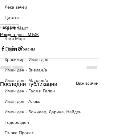
Лека вечер
Цитати
часовник
Трети Март
Рожден ден - МЪЖ
8-ми Март
Свети Герасим
Красимир - Имен ден
Имен ден - Вивиан/а
Имен ден - Младен/а
Виж всички
Последни публикации
Имен ден - Галя и Галин
Имен ден - Алеко
Имен ден - Божидар, Дарина, Найден
Тодоровден
Първа Пролет