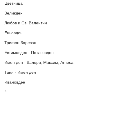
Цветница
БЛАГОДАРИМ!
Великден
Любов и Св. Валентин
Еньовден
Трифон Зарезан
Евтимовден - Петльовден
Имен ден - Валери, Максим, Агнеса
Таня - Имен ден
Ивановден
Антоновден
Атанасовден
Богоявление / Йордановден
Аксения, Ксения, Оксана - Имен ден
Политика за поверителност
Политиката за употреба на