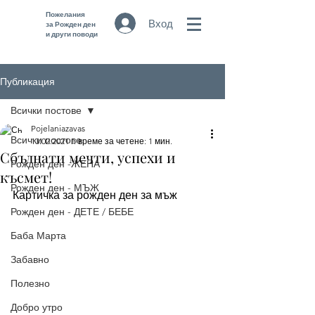
Пожелания
Вход
за Рожден ден
и други поводи
Публикация
Всички постове
Pojelaniazavas
Всички постове
13.02.2021 г.
време за четене: 1 мин.
Сбъднати мечти, успехи и
Рожден ден -ЖЕНА
късмет!
Рожден ден - МЪЖ
Картичка за рожден ден за мъж
Рожден ден - ДЕТЕ / БЕБЕ
Баба Марта
Забавно
Полезно
Добро утро