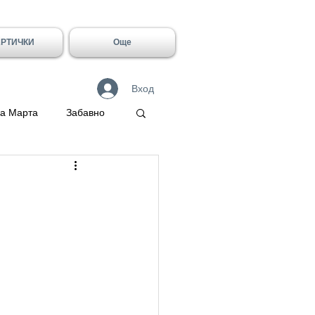
АРТИЧКИ
Още
Вход
а Марта
Забавно
 Герасим
Галин
Имен ден - Лидия