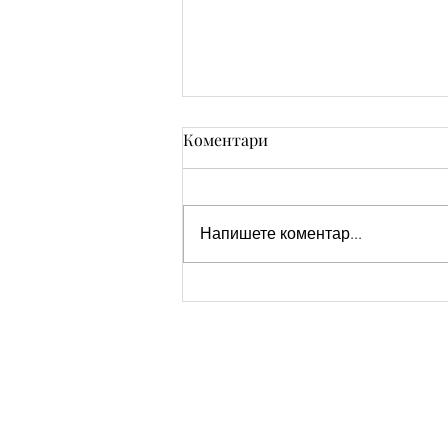
Коментари
Напишете коментар...
Пожелания за Рожден ден
на мъж фен на коли