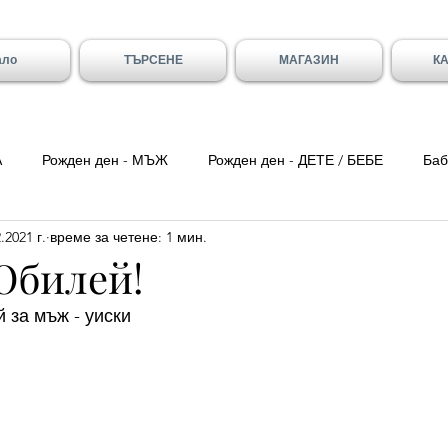
ало
ТЪРСЕНЕ
МАГАЗИН
К
А
Рожден ден - МЪЖ
Рожден ден - ДЕТЕ / БЕБЕ
Баб
.2021 г.
време за четене: 1 мин.
ка вечер
Цитати
Трети Март
8-ми Март
Свети
Юбилей!
 за мъж - уиски
ен - Вивиан/а
Имен ден - Младен/а
Имен ден - Галя и 
- Божидар, Дарина, Найден
Тодоровден
Първа Пролет