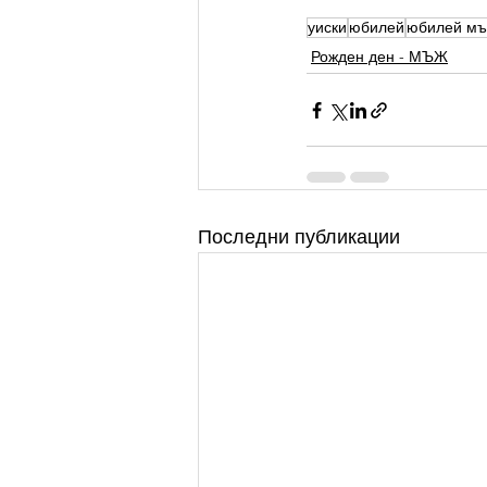
уиски
юбилей
юбилей м
Рожден ден - МЪЖ
Последни публикации