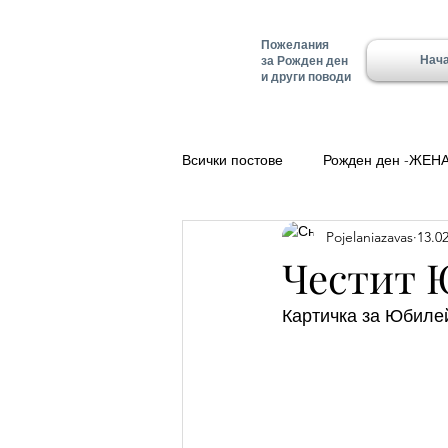
Пожелания
Нач
за Рожден ден
и други поводи
Всички постове
Рожден ден -ЖЕН
Pojelaniazavas
13.02
Полезно
Добро утро
Ле
Честит 
Картичка за Юбилей
Красимир - Имен ден
Имен д
Имен ден - Алеко
Имен ден 