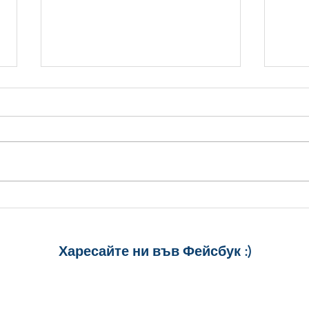
Стилни Картички за
5 ст
Рожден Ден: Уиски, Рози и
Рожд
Торта
спод
Харесайте ни
във Фейсбук :)
за още много
картички и весел
и постове
!
БЛАГОДАРИМ!