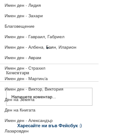
Имен ден - Лидия
Имен ден - Захари
Благовещение
Имен ден - Гавраил, Габриел
Имен ден - Албена, Боян, Иларион
Имен ден - Аврам
Имен ден - Страхил
Коментари
Имен ден - Мартин/а
Имен ден - Виктор, Виктория
Напишете коментар...
5 страхотни картички за
5 красиви
Ден на Земята
Рожден ден, които да
поздравителни
Ден на Книгата
споделиш веднага
картички за Ро
Имен ден - Александър
Харесайте ни
във Фейсбук :)
Лазаровден
за още много
картички и весел
и