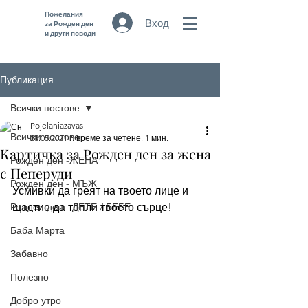
Пожелания
Вход
за Рожден ден
и други поводи
Публикация
Всички постове
Pojelaniazavas
Всички постове
28.05.2021 г.
време за четене: 1 мин.
Картичка за Рожден ден за жена
Рожден ден -ЖЕНА
с Пеперуди
Рожден ден - МЪЖ
Усмивки да греят на твоето лице и 
Рожден ден - ДЕТЕ / БЕБЕ
щастие да топли твоето сърце! 
Баба Марта
Забавно
Полезно
Добро утро