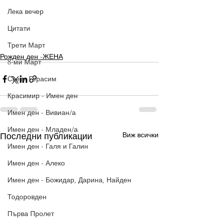
Лека вечер
Цитати
Трети Март
Рожден ден -ЖЕНА
8-ми Март
Свети Герасим
Красимир - Имен ден
Имен ден - Вивиан/а
Имен ден - Младен/а
Виж всички
Последни публикации
Имен ден - Галя и Галин
Имен ден - Алеко
Имен ден - Божидар, Дарина, Найден
Тодоровден
Първа Пролет