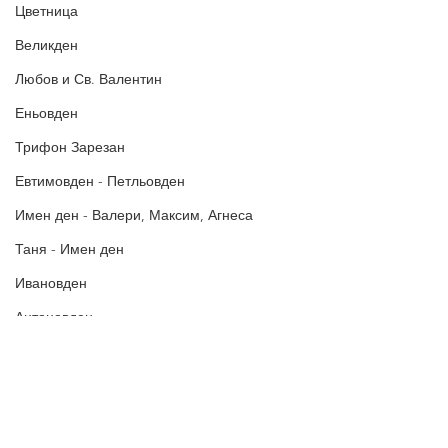
постове
!
Цветница
БЛАГОДАРИМ!
Великден
Любов и Св. Валентин
Еньовден
Трифон Зарезан
Евтимовден - Петльовден
Имен ден - Валери, Максим, Агнеса
Таня - Имен ден
Ивановден
Антоновден
Атанасовден
Богоявление / Йордановден
Аксения, Ксения, Оксана - Имен ден
Политика за поверителност
Политиката за употреба на