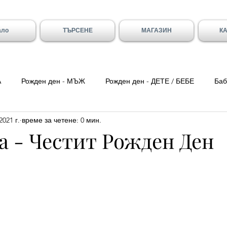
ало
ТЪРСЕНЕ
МАГАЗИН
К
А
Рожден ден - МЪЖ
Рожден ден - ДЕТЕ / БЕБЕ
Баб
2021 г.
време за четене: 0 мин.
ка вечер
Цитати
Трети Март
8-ми Март
Свети
а - Честит Рожден Ден
ен - Вивиан/а
Имен ден - Младен/а
Имен ден - Галя и 
- Божидар, Дарина, Найден
Тодоровден
Първа Пролет