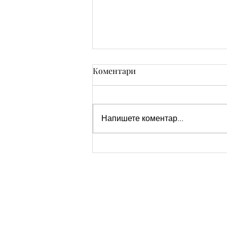
Коментари
Напишете коментар...
Стилни Картички за
Рожден Ден: Уиски, Рози и
Торта