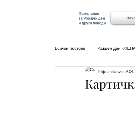
Пожелания
Нач
за Рожден ден
и други поводи
Всички постове
Рожден ден -ЖЕН
Pojelaniazavas
9.04.
Полезно
Добро утро
Ле
Картичк
Красимир - Имен ден
Имен д
Имен ден - Алеко
Имен ден 