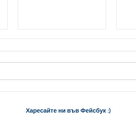
5 страхотни картички за
5 кр
Рожден ден, които да
карт
споделиш веднага
Харесайте ни
във Фейсбук :)
за още много
картички и весел
и постове
!
БЛАГОДАРИМ!