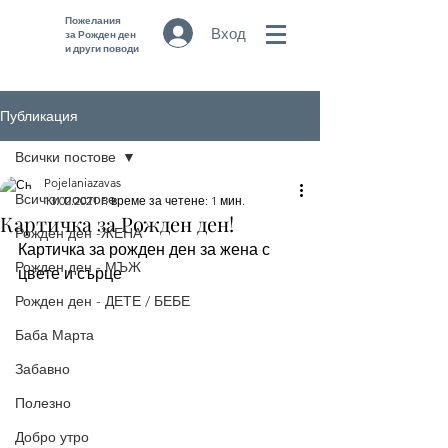
Пожелания
Вход
за Рожден ден
и други поводи
Публикация
Всички постове
Pojelaniazavas
Всички постове
13.02.2021 г.
време за четене: 1 мин.
Картичка за Рожден ден!
Рожден ден -ЖЕНА
Картичка за рожден ден за жена с 
Рожден ден - МЪЖ
цвете и сърце
Рожден ден - ДЕТЕ / БЕБЕ
Баба Марта
Забавно
Полезно
Добро утро