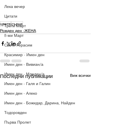
Лека вечер
Цитати
цветя
сърце
Трети Март
Рожден ден -ЖЕНА
8-ми Март
Свети Герасим
Красимир - Имен ден
Имен ден - Вивиан/а
Имен ден - Младен/а
Виж всички
Последни публикации
Имен ден - Галя и Галин
Имен ден - Алеко
Имен ден - Божидар, Дарина, Найден
Тодоровден
Първа Пролет