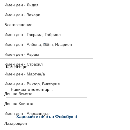
Имен ден - Лидия
Имен ден - Захари
Благовещение
Имен ден - Гавраил, Габриел
Имен ден - Албена, Боян, Иларион
Имен ден - Аврам
Имен ден - Страхил
Коментари
Имен ден - Мартин/а
Имен ден - Виктор, Виктория
Напишете коментар...
5 страхотни картички за
5 красиви
Ден на Земята
Рожден ден, които да
поздравителни
споделиш веднага
картички за Ро
Ден на Книгата
Имен ден - Александър
Харесайте ни
във Фейсбук :)
Лазаровден
за още много
картички и весел
и
постове
!