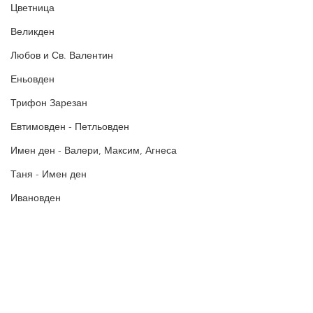
Цветница
БЛАГОДАРИМ!
Великден
Любов и Св. Валентин
Еньовден
Трифон Зарезан
Евтимовден - Петльовден
Имен ден - Валери, Максим, Агнеса
Таня - Имен ден
Ивановден
Антоновден
Атанасовден
Богоявление / Йордановден
Аксения, Ксения, Оксана - Имен ден
Политика за поверителност
Политиката за употреба на