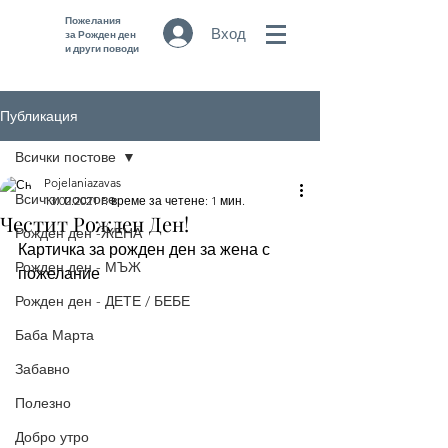
Пожелания
Вход
за Рожден ден
и други поводи
Публикация
Всички постове
Pojelaniazavas
Всички постове
13.02.2021 г.
време за четене: 1 мин.
Честит Рожден Ден!
Рожден ден -ЖЕНА
Картичка за рожден ден за жена с 
Рожден ден - МЪЖ
пожелание 
Рожден ден - ДЕТЕ / БЕБЕ
Баба Марта
Забавно
Полезно
Добро утро