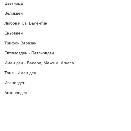
Цветница
постове
!
БЛАГОДАРИМ!
Великден
Любов и Св. Валентин
Еньовден
Трифон Зарезан
Евтимовден - Петльовден
Имен ден - Валери, Максим, Агнеса
Таня - Имен ден
Ивановден
Антоновден
Атанасовден
Богоявление / Йордановден
Аксения, Ксения, Оксана - Имен ден
Политика за поверителност