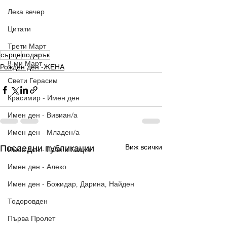
Лека вечер
Цитати
Трети Март
сърце
подарък
8-ми Март
Рожден ден -ЖЕНА
Свети Герасим
Красимир - Имен ден
Имен ден - Вивиан/а
Имен ден - Младен/а
Виж всички
Последни публикации
Имен ден - Галя и Галин
Имен ден - Алеко
Имен ден - Божидар, Дарина, Найден
Тодоровден
Първа Пролет