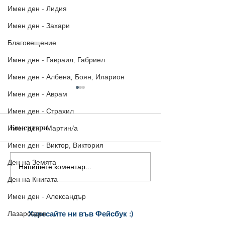
Имен ден - Лидия
Имен ден - Захари
Благовещение
Имен ден - Гавраил, Габриел
Имен ден - Албена, Боян, Иларион
Имен ден - Аврам
Имен ден - Страхил
Коментари
Имен ден - Мартин/а
Имен ден - Виктор, Виктория
Ден на Земята
Напишете коментар...
5 страхотни картички за
5 красиви
Рожден ден, които да
поздравителни
Ден на Книгата
споделиш веднага
картички за Ро
Имен ден - Александър
Лазаровден
Харесайте ни
във Фейсбук :)
за още много
картички и весел
и