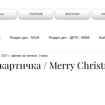
ало
ТЪРСЕНЕ
МАГАЗИН
К
А
Рожден ден - МЪЖ
Рожден ден - ДЕТЕ / БЕБЕ
Баб
.2021 г.
време за четене: 0 мин.
ка вечер
Цитати
Трети Март
8-ми Март
Свети
картичка / Merry Chris
ен - Вивиан/а
Имен ден - Младен/а
Имен ден - Галя и 
- Божидар, Дарина, Найден
Тодоровден
Първа Пролет