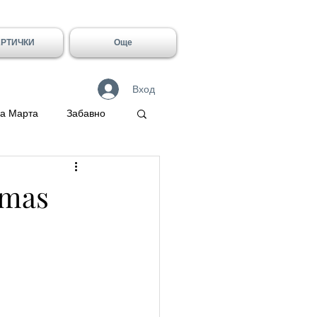
АРТИЧКИ
Още
Вход
а Марта
Забавно
 Герасим
tmas
Галин
Имен ден - Лидия