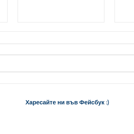
Коледни Рисунки за
Крас
Оцветяване
с по
Радо
Харесайте ни
във Фейсбук :)
за още много
картички и весел
и постове
!
БЛАГОДАРИМ!