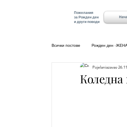
Пожелания
Нач
за Рожден ден
и други поводи
Всички постове
Рожден ден -ЖЕН
Pojelaniazavas
26.11
Полезно
Добро утро
Ле
Коледна 
Красимир - Имен ден
Имен д
Имен ден - Алеко
Имен ден 