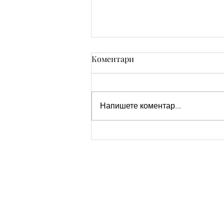
Коментари
Напишете коментар...
Нови Коледни Картички
2025: Пожелания за Уют,
Магия и Споделени
Моменти