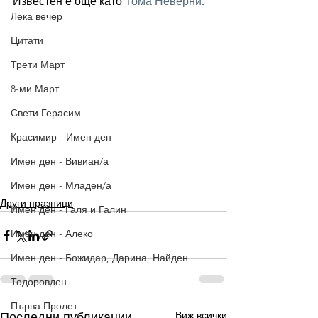
Известен е още като 
Тома Неверни
. 
Лека вечер
Цитати
Трети Март
8-ми Март
Свети Герасим
Красимир - Имен ден
Имен ден - Вивиан/а
Имен ден - Младен/а
Други празници
Имен ден - Галя и Галин
Имен ден - Алеко
Имен ден - Божидар, Дарина, Найден
Тодоровден
Първа Пролет
Виж всички
Последни публикации