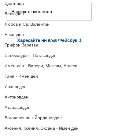
Цветница
Напишете коментар...
16-ти ноември - Матей,
14-ти ноември |
Великден
Матея
Картичка за Им
Любов и Св. Валентин
Филип/а, Управ
Юстиниян
Еньовден
Харесайте ни
във Фейсбук :)
Трифон Зарезан
за още много
картички и весел
и
постове
!
Евтимовден - Петльовден
БЛАГОДАРИМ!
Имен ден - Валери, Максим, Агнеса
Таня - Имен ден
Ивановден
Антоновден
Атанасовден
Богоявление / Йордановден
Аксения, Ксения, Оксана - Имен ден