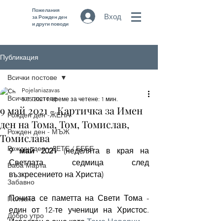
Пожелания
Вход
за Рожден ден
и други поводи
Публикация
Всички постове
Pojelaniazavas
Всички постове
5.05.2021 г.
време за четене: 1 мин.
9 май 2021 - Картичка за Имен
Рожден ден -ЖЕНА
ден на Тома, Том, Томислав,
Рожден ден - МЪЖ
Томислава
Рожден ден - ДЕТЕ / БЕБЕ
9 май 2021
(неделята в края на 
Светлата седмица след 
Баба Марта
възкресението на Христа) 
Забавно
Почита се паметта на Свети Тома - 
Полезно
един от 12-те ученици на Христос. 
Добро утро