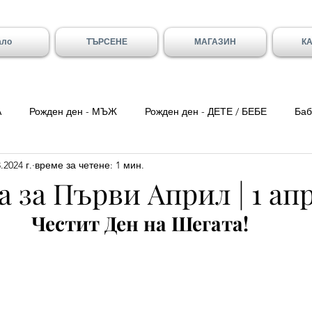
ало
ТЪРСЕНЕ
МАГАЗИН
К
А
Рожден ден - МЪЖ
Рожден ден - ДЕТЕ / БЕБЕ
Баб
.2024 г.
време за четене: 1 мин.
ка вечер
Цитати
Трети Март
8-ми Март
Свети
 за Първи Април | 1 ап
Честит Ден на Шегата! 
ен - Вивиан/а
Имен ден - Младен/а
Имен ден - Галя и 
- Божидар, Дарина, Найден
Тодоровден
Първа Пролет