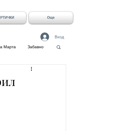
АРТИЧКИ
Още
Вход
а Марта
Забавно
 Герасим
рил
Галин
Имен ден - Лидия