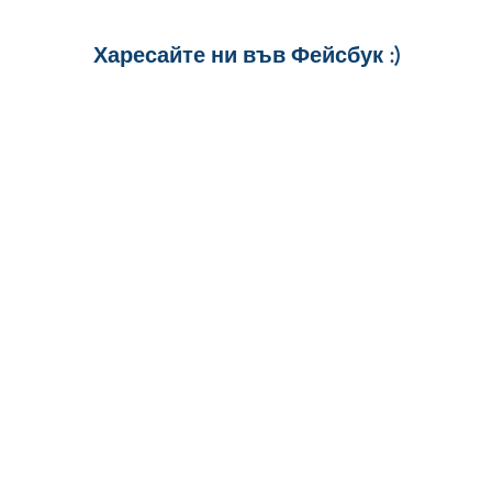
псих
тест
Харесайте ни
във Фейсбук :)
жив
за още много
картички и весел
и постове
!
БЛАГОДАРИМ!