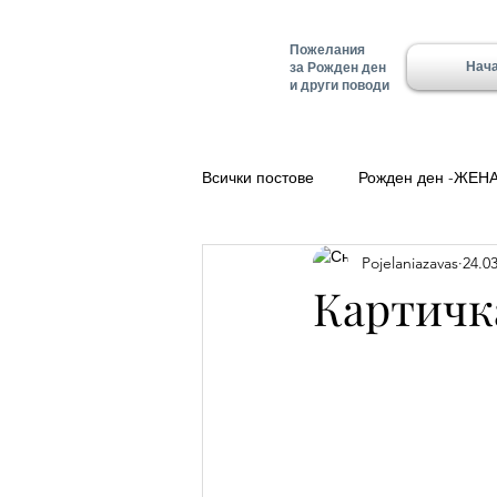
Пожелания
Нач
за Рожден ден
и други поводи
Всички постове
Рожден ден -ЖЕН
Pojelaniazavas
24.03
Полезно
Добро утро
Ле
Картичка
Красимир - Имен ден
Имен д
Имен ден - Алеко
Имен ден 