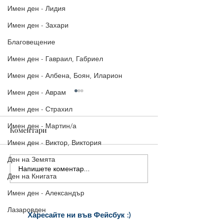
Имен ден - Лидия
Имен ден - Захари
Благовещение
Имен ден - Гавраил, Габриел
Имен ден - Албена, Боян, Иларион
Имен ден - Аврам
Имен ден - Страхил
Имен ден - Мартин/а
Коментари
Имен ден - Виктор, Виктория
Ден на Земята
Картичка - Баб
Напишете коментар...
4 Невероятни Картички
Ден на Книгата
за 1-ви март, с които да
поздравите вашите
Имен ден - Александър
близки и приятели!
Лазаровден
Харесайте ни
във Фейсбук :)