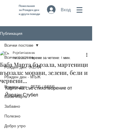
Пожелания
Вход
за Рожден ден
и други поводи
Публикация
Всички постове
Pojelaniazavas
Всички постове
16.02.2021 г.
време за четене: 1 мин.
Баба Марта бързала, мартеници
Рожден ден -ЖЕНА
вързала: морави, зелени, бели и
Рожден ден - МЪЖ
червени...
Рожден ден - ДЕТЕ / БЕБЕ
Картичка със стихотворение от 
Йордан Стубел 
Баба Марта
Забавно
Полезно
Добро утро