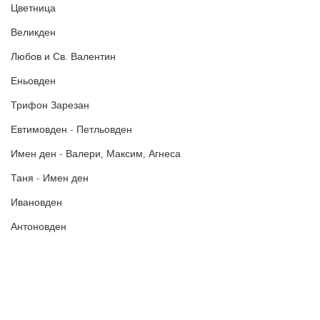
Цветница
за още много
картички и весел
и
постове
!
Великден
БЛАГОДАРИМ!
Любов и Св. Валентин
Еньовден
Трифон Зарезан
Евтимовден - Петльовден
Имен ден - Валери, Максим, Агнеса
Таня - Имен ден
Ивановден
Антоновден
Атанасовден
Богоявление / Йордановден
Аксения, Ксения, Оксана - Имен ден