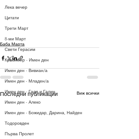
Лека вечер
Цитати
Трети Март
8-ми Март
Баба Марта
Свети Герасим
Красимир - Имен ден
Имен ден - Вивиан/а
Имен ден - Младен/а
Имен ден - Галя и Галин
Виж всички
Последни публикации
Имен ден - Алеко
Имен ден - Божидар, Дарина, Найден
Тодоровден
Първа Пролет