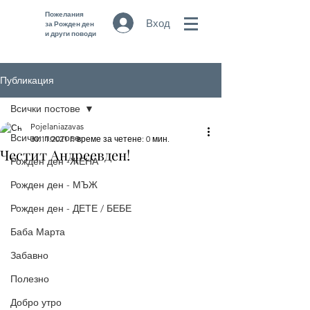
Пожелания
Вход
за Рожден ден
и други поводи
Публикация
Всички постове
Pojelaniazavas
Всички постове
30.11.2021 г.
време за четене: 0 мин.
Честит Андреевден!
Рожден ден -ЖЕНА
Рожден ден - МЪЖ
Рожден ден - ДЕТЕ / БЕБЕ
Баба Марта
Забавно
Полезно
Добро утро