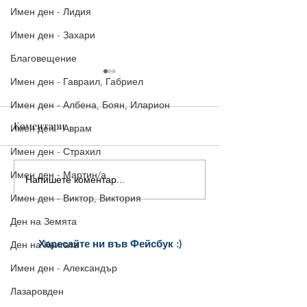
Имен ден - Лидия
Имен ден - Захари
Благовещение
Имен ден - Гавраил, Габриел
Имен ден - Албена, Боян, Иларион
Коментари
Имен ден - Аврам
Имен ден - Страхил
Имен ден - Мартин/а
Напишете коментар...
16-ти ноември - Матей,
14-ти ноември |
Матея
Картичка за Им
Имен ден - Виктор, Виктория
Филип/а, Управ
Ден на Земята
Юстиниян
Харесайте ни
във Фейсбук :)
Ден на Книгата
за още много
картички и весел
и
Имен ден - Александър
постове
!
БЛАГОДАРИМ!
Лазаровден