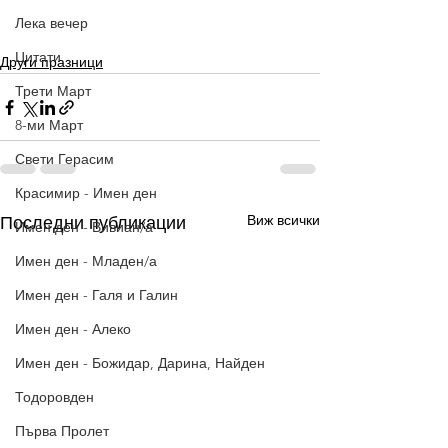
Лека вечер
Цитати
Други празници
Трети Март
8-ми Март
Свети Герасим
Красимир - Имен ден
Виж всички
Последни публикации
Имен ден - Вивиан/а
Имен ден - Младен/а
Имен ден - Галя и Галин
Имен ден - Алеко
Имен ден - Божидар, Дарина, Найден
Тодоровден
Първа Пролет