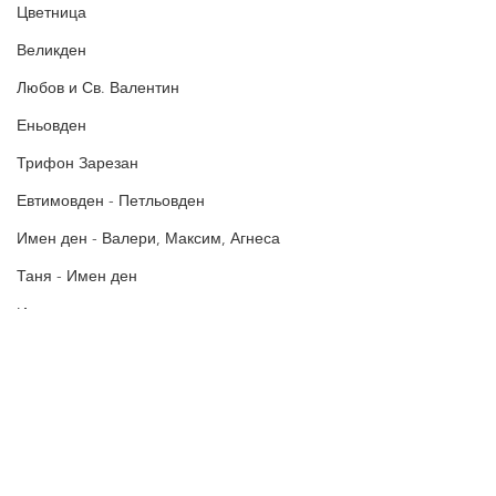
Цветница
Великден
Любов и Св. Валентин
Еньовден
Трифон Зарезан
Евтимовден - Петльовден
Имен ден - Валери, Максим, Агнеса
Таня - Имен ден
Ивановден
Антоновден
Атанасовден
Политика за поверителност
Богоявление / Йордановден
Политиката за употреба на
„бисквитки“
Аксения, Ксения, Оксана - Имен ден
В Пожелания за Рожден ден и други поводи ще намерите