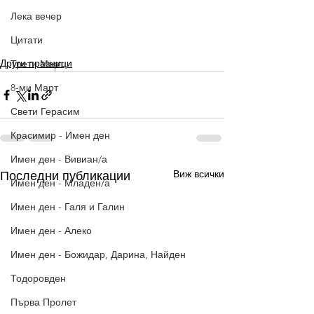
Лека вечер
Цитати
Други празници
Трети Март
8-ми Март
Свети Герасим
Красимир - Имен ден
Имен ден - Вивиан/а
Виж всички
Последни публикации
Имен ден - Младен/а
Имен ден - Галя и Галин
Имен ден - Алеко
Имен ден - Божидар, Дарина, Найден
Тодоровден
Първа Пролет