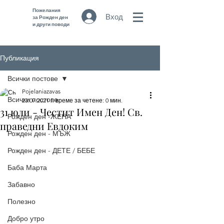
Пожелания
Вход
за Рожден ден
и други поводи
Публикация
Всички постове
Pojelaniazavas
Всички постове
23.07.2021 г.
време за четене: 0 мин.
31 юли - Честит Имен Ден! Св.
Рожден ден -ЖЕНА
праведни Евдоким
Рожден ден - МЪЖ
Рожден ден - ДЕТЕ / БЕБЕ
Баба Марта
Забавно
Полезно
Добро утро