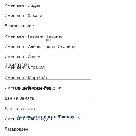
Имен ден - Лидия
Имен ден - Захари
Благовещение
Имен ден - Гавраил, Габриел
Имен ден - Албена, Боян, Иларион
Имен ден - Аврам
Коментари
Имен ден - Страхил
Имен ден - Мартин/а
Имен ден - Виктор, Виктория
Напишете коментар...
16-ти ноември - Матей,
14-ти ноември |
Матея
Картичка за Им
Ден на Земята
Филип/а, Управ
Ден на Книгата
Юстиниян
Харесайте ни
във Фейсбук :)
Имен ден - Александър
за още много
картички и весел
и
Лазаровден
постове
!
БЛАГОДАРИМ!