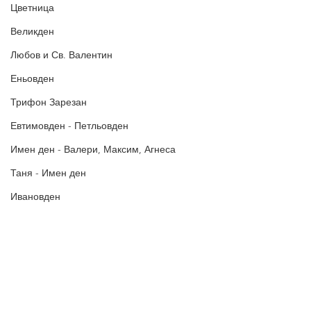
Цветница
Великден
Любов и Св. Валентин
Еньовден
Трифон Зарезан
Евтимовден - Петльовден
Имен ден - Валери, Максим, Агнеса
Таня - Имен ден
Ивановден
Антоновден
Атанасовден
Богоявление / Йордановден
Политика за поверителност
Аксения, Ксения, Оксана - Имен ден
Политиката за употреба на
„бисквитки“