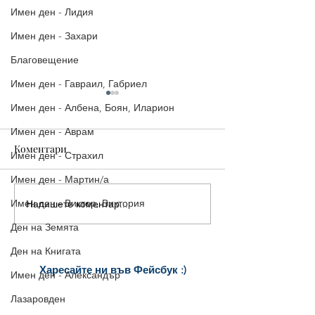
Имен ден - Лидия
Имен ден - Захари
Благовещение
Имен ден - Гавраил, Габриел
Имен ден - Албена, Боян, Иларион
Имен ден - Аврам
Коментари
Имен ден - Страхил
Имен ден - Мартин/а
Имен ден - Виктор, Виктория
Напишете коментар...
16-ти ноември - Матей,
14-ти ноември |
Матея
Картичка за Им
Ден на Земята
Филип/а, Управ
Ден на Книгата
Юстиниян
Харесайте ни
във Фейсбук :)
Имен ден - Александър
за още много
картички и весел
и
Лазаровден
постове
!
БЛАГОДАРИМ!