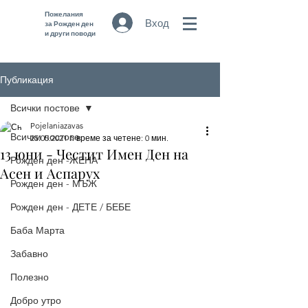
Пожелания
Вход
за Рожден ден
и други поводи
Публикация
Всички постове
Pojelaniazavas
Всички постове
25.05.2021 г.
време за четене: 0 мин.
13 юни - Честит Имен Ден на
Рожден ден -ЖЕНА
Асен и Аспарух
Рожден ден - МЪЖ
Рожден ден - ДЕТЕ / БЕБЕ
Баба Марта
Забавно
Полезно
Добро утро