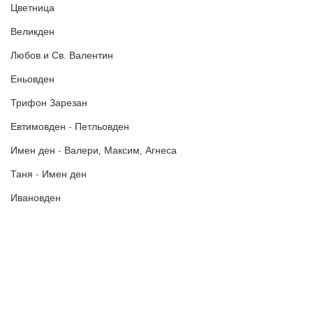
Цветница
Великден
Любов и Св. Валентин
Еньовден
Трифон Зарезан
Евтимовден - Петльовден
Имен ден - Валери, Максим, Агнеса
Таня - Имен ден
Ивановден
Антоновден
Атанасовден
Богоявление / Йордановден
Политика за поверителност
Аксения, Ксения, Оксана - Имен ден
Политиката за употреба на
„бисквитки“