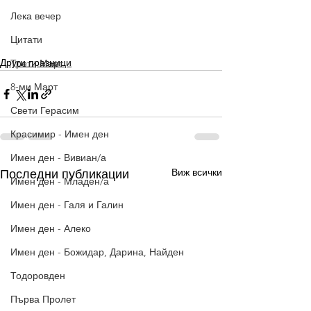
Лека вечер
Цитати
Други празници
Трети Март
8-ми Март
Свети Герасим
Красимир - Имен ден
Имен ден - Вивиан/а
Виж всички
Последни публикации
Имен ден - Младен/а
Имен ден - Галя и Галин
Имен ден - Алеко
Имен ден - Божидар, Дарина, Найден
Тодоровден
Първа Пролет