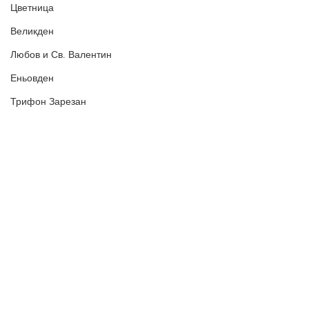
Цветница
Великден
Любов и Св. Валентин
Еньовден
Трифон Зарезан
Евтимовден - Петльовден
Политика за поверителност
Имен ден - Валери, Максим, Агнеса
Политиката за употреба на
„бисквитки“
Таня - Имен ден
В Пожелания за Рожден ден и други поводи ще намерите
Ивановден
Картички за Рожден ден, Имен ден, Коледа, Нова година,
Баба Марта, Свети Валентин, Великден и още много
празници | Оригинални Пожелания за Рожден ден и други
Антоновден
поводи, създадени специално за сайта pojelaniazavas.com
Атанасовден
Богоявление / Йордановден
email:
pojelaniazavas@gmail.com
© 2026. All Rights Reserved
Аксения, Ксения, Оксана - Имен ден