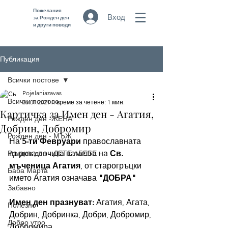
Пожелания
Вход
за Рожден ден
и други поводи
Публикация
Всички постове
Pojelaniazavas
Всички постове
26.01.2021 г.
време за четене: 1 мин.
Картичка за Имен ден - Агатия,
Рожден ден -ЖЕНА
Добрин, Добромир
Рожден ден - МЪЖ
На
 5-ти Февруари
 православната 
Рожден ден - ДЕТЕ / БЕБЕ
църква почита паметта на 
Св. 
мъченица Агатия
, от старогръцки 
Баба Марта
името Агатия означава 
"ДОБРА" 
Забавно
Имен ден празнуват: 
Агатия, Агата, 
Полезно
Добрин, Добринка, Добри, Добромир, 
Добро утро
Добромира