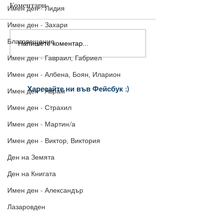
Коментари
Имен ден - Лидия
Имен ден - Захари
Благовещение
Напишете коментар...
Имен ден - Гавраил, Габриел
Имен ден - Албена, Боян, Иларион
Харесайте ни
във Фейсбук :)
Имен ден - Аврам
за още много
картички и весел
и
Имен ден - Страхил
постове
!
БЛАГОДАРИМ!
Имен ден - Мартин/а
Имен ден - Виктор, Виктория
Ден на Земята
Ден на Книгата
Имен ден - Александър
Лазаровден