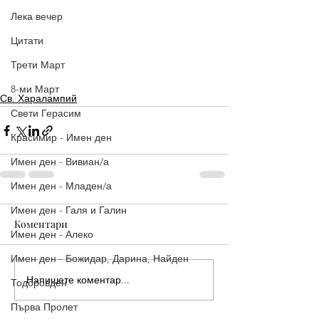
Лека вечер
Цитати
Трети Март
8-ми Март
Св. Харалампий
Свети Герасим
Красимир - Имен ден
Имен ден - Вивиан/а
Имен ден - Младен/а
Имен ден - Галя и Галин
Коментари
Имен ден - Алеко
Имен ден - Божидар, Дарина, Найден
Напишете коментар...
Тодоровден
Първа Пролет