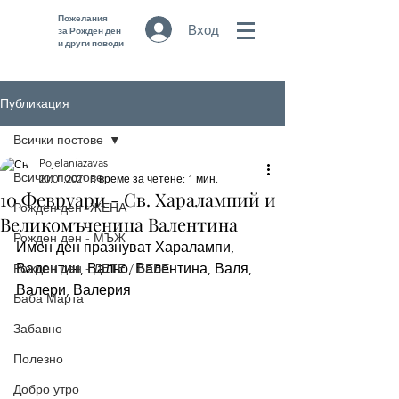
Пожелания
Вход
за Рожден ден
и други поводи
Публикация
Всички постове
Pojelaniazavas
Всички постове
20.01.2021 г.
време за четене: 1 мин.
10 Февруари - Св. Харалампий и
Рожден ден -ЖЕНА
Великомъченица Валентина
Рожден ден - МЪЖ
Имен ден празнуват Харалампи, 
Рожден ден - ДЕТЕ / БЕБЕ
Валентин, Вальо, Валентина, Валя, 
Валери, Валерия 
Баба Марта
Забавно
Полезно
Добро утро