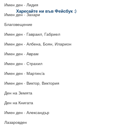
Имен ден - Лидия
Харесайте ни
във Фейсбук :)
Имен ден - Захари
за още много
картички и весел
и
постове
!
Благовещение
БЛАГОДАРИМ!
Имен ден - Гавраил, Габриел
Имен ден - Албена, Боян, Иларион
Имен ден - Аврам
Имен ден - Страхил
Имен ден - Мартин/а
Имен ден - Виктор, Виктория
Ден на Земята
Ден на Книгата
Имен ден - Александър
Лазаровден